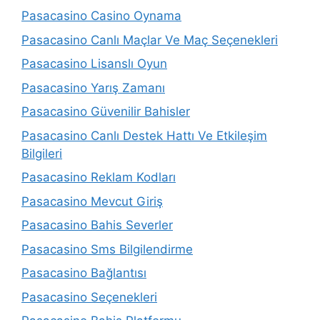
Pasacasino Casino Oynama
Pasacasino Canlı Maçlar Ve Maç Seçenekleri
Pasacasino Lisanslı Oyun
Pasacasino Yarış Zamanı
Pasacasino Güvenilir Bahisler
Pasacasino Canlı Destek Hattı Ve Etkileşim
Bilgileri
Pasacasino Reklam Kodları
Pasacasino Mevcut Giriş
Pasacasino Bahis Severler
Pasacasino Sms Bilgilendirme
Pasacasino Bağlantısı
Pasacasino Seçenekleri