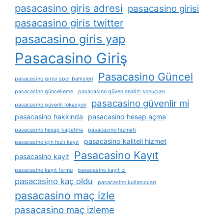
pasacasino giris adresi
pasacasino girisi
pasacasino giris twitter
pasacasino giris yap
Pasacasino Giriş
Pasacasino Güncel
pasacasino girişi spor bahisleri
pasacasino güncelleme
pasacasino güven analizi sonuçları
pasacasino güvenlir mi
pasacasino güvenli lokasyon
pasacasino hakkında
pasacasino hesap açma
pasacasino hesap kapatma
pasacasino hizmeti
pasacasino kaliteli hizmet
pasacasino i̇çin hızlı kayıt
Pasacasino Kayıt
pasacasino kayit
pasacasino kayıt formu
pasacasino kayıt ol
pasacasino kaç oldu
pasacasino kullanıcıları
pasacasino maç izle
pasacasino maç izleme