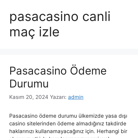
pasacasino canli
maç izle
Pasacasino Ödeme
Durumu
Kasım 20, 2024
Yazarı:
admin
Pasacasino ödeme durumu ülkemizde yasa dışı
casino sitelerinden ödeme almadığınız takdirde
haklarınızı kullanamayacağınız için. Herhangi bir