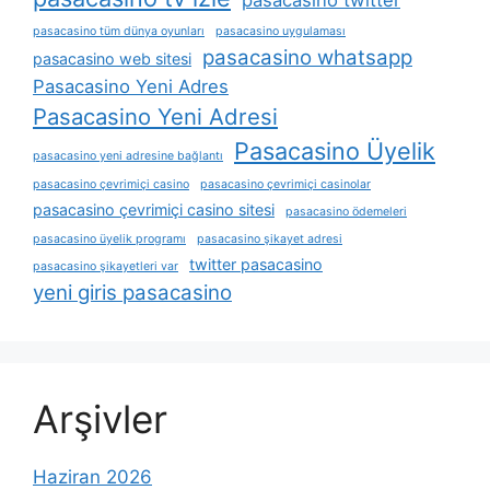
pasacasino tüm dünya oyunları
pasacasino uygulaması
pasacasino whatsapp
pasacasino web sitesi
Pasacasino Yeni Adres
Pasacasino Yeni Adresi
Pasacasino Üyelik
pasacasino yeni adresine bağlantı
pasacasino çevrimiçi casino
pasacasino çevrimiçi casinolar
pasacasino çevrimiçi casino sitesi
pasacasino ödemeleri
pasacasino üyelik programı
pasacasino şikayet adresi
twitter pasacasino
pasacasino şikayetleri var
yeni giris pasacasino
Arşivler
Haziran 2026