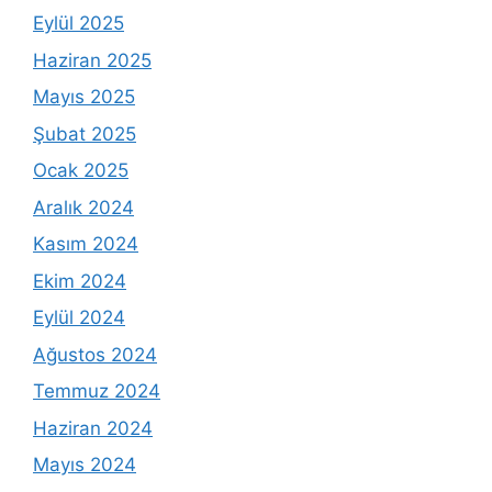
Eylül 2025
Haziran 2025
Mayıs 2025
Şubat 2025
Ocak 2025
Aralık 2024
Kasım 2024
Ekim 2024
Eylül 2024
Ağustos 2024
Temmuz 2024
Haziran 2024
Mayıs 2024