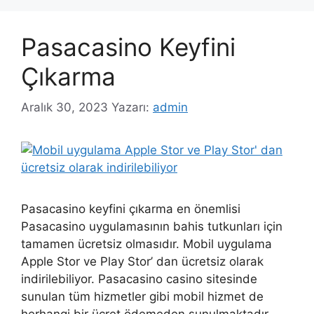
Pasacasino Keyfini
Çıkarma
Aralık 30, 2023
Yazarı:
admin
Pasacasino keyfini çıkarma en önemlisi
Pasacasino uygulamasının bahis tutkunları için
tamamen ücretsiz olmasıdır. Mobil uygulama
Apple Stor ve Play Stor’ dan ücretsiz olarak
indirilebiliyor. Pasacasino casino sitesinde
sunulan tüm hizmetler gibi mobil hizmet de