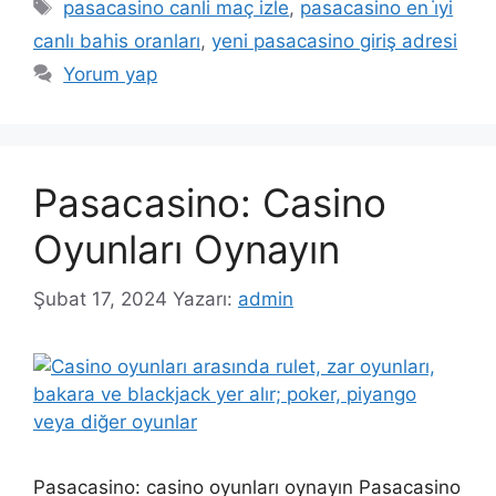
Etiketler
pasacasino canli maç izle
,
pasacasino en i̇yi
canlı bahis oranları
,
yeni pasacasino giriş adresi
Yorum yap
Pasacasino: Casino
Oyunları Oynayın
Şubat 17, 2024
Yazarı:
admin
Pasacasino: casino oyunları oynayın Pasacasino