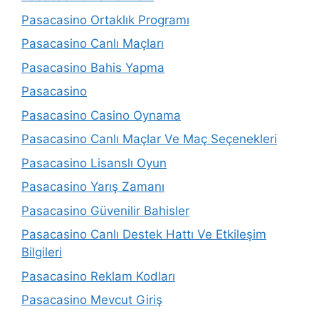
Pasacasino Ortaklık Programı
Pasacasino Canlı Maçları
Pasacasino Bahis Yapma
Pasacasino
Pasacasino Casino Oynama
Pasacasino Canlı Maçlar Ve Maç Seçenekleri
Pasacasino Lisanslı Oyun
Pasacasino Yarış Zamanı
Pasacasino Güvenilir Bahisler
Pasacasino Canlı Destek Hattı Ve Etkileşim
Bilgileri
Pasacasino Reklam Kodları
Pasacasino Mevcut Giriş