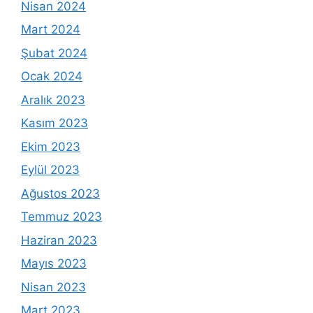
Nisan 2024
Mart 2024
Şubat 2024
Ocak 2024
Aralık 2023
Kasım 2023
Ekim 2023
Eylül 2023
Ağustos 2023
Temmuz 2023
Haziran 2023
Mayıs 2023
Nisan 2023
Mart 2023