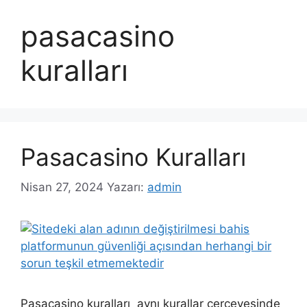
pasacasino
kuralları
Pasacasino Kuralları
Nisan 27, 2024
Yazarı:
admin
Pasacasino kuralları aynı kurallar çerçevesinde