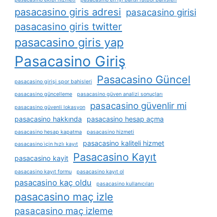
pasacasino giris adresi
pasacasino girisi
pasacasino giris twitter
pasacasino giris yap
Pasacasino Giriş
Pasacasino Güncel
pasacasino girişi spor bahisleri
pasacasino güncelleme
pasacasino güven analizi sonuçları
pasacasino güvenlir mi
pasacasino güvenli lokasyon
pasacasino hakkında
pasacasino hesap açma
pasacasino hesap kapatma
pasacasino hizmeti
pasacasino kaliteli hizmet
pasacasino i̇çin hızlı kayıt
Pasacasino Kayıt
pasacasino kayit
pasacasino kayıt formu
pasacasino kayıt ol
pasacasino kaç oldu
pasacasino kullanıcıları
pasacasino maç izle
pasacasino maç izleme