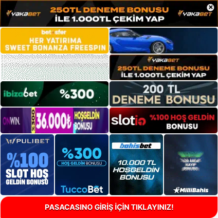
×
PASACASINO GİRİŞ İÇİN TIKLAYINIZ!