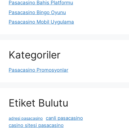
Pasacasino Bahis Platformu
Pasacasino Bingo Oyunu
Pasacasino Mobil Uygulama
Kategoriler
Pasacasino Promosyonlar
Etiket Bulutu
canli pasacasino
adresi pasacasino
casino sitesi pasacasino