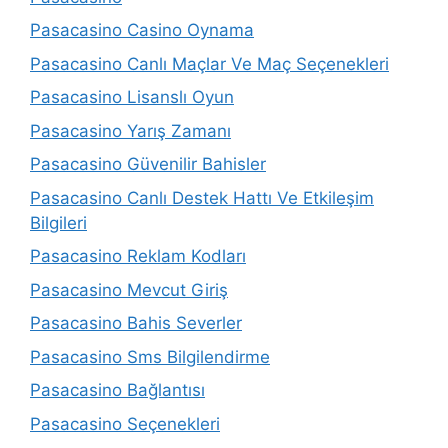
Pasacasino Casino Oynama
Pasacasino Canlı Maçlar Ve Maç Seçenekleri
Pasacasino Lisanslı Oyun
Pasacasino Yarış Zamanı
Pasacasino Güvenilir Bahisler
Pasacasino Canlı Destek Hattı Ve Etkileşim
Bilgileri
Pasacasino Reklam Kodları
Pasacasino Mevcut Giriş
Pasacasino Bahis Severler
Pasacasino Sms Bilgilendirme
Pasacasino Bağlantısı
Pasacasino Seçenekleri