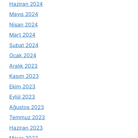
Haziran 2024
Mayıs 2024
Nisan 2024
Mart 2024
Şubat 2024
Ocak 2024
Aralık 2023
Kasım 2023
Ekim 2023
Eylül 2023
Ağustos 2023
Temmuz 2023
Haziran 2023