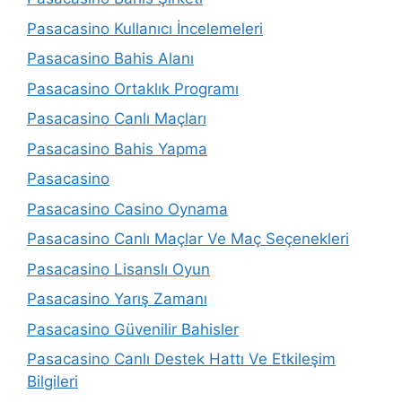
Pasacasino Kullanıcı İncelemeleri
Pasacasino Bahis Alanı
Pasacasino Ortaklık Programı
Pasacasino Canlı Maçları
Pasacasino Bahis Yapma
Pasacasino
Pasacasino Casino Oynama
Pasacasino Canlı Maçlar Ve Maç Seçenekleri
Pasacasino Lisanslı Oyun
Pasacasino Yarış Zamanı
Pasacasino Güvenilir Bahisler
Pasacasino Canlı Destek Hattı Ve Etkileşim
Bilgileri