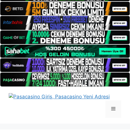
İçeriğe
atla
Menü