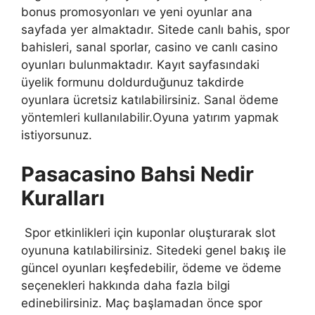
bonus promosyonları ve yeni oyunlar ana
sayfada yer almaktadır. Sitede canlı bahis, spor
bahisleri, sanal sporlar, casino ve canlı casino
oyunları bulunmaktadır. Kayıt sayfasındaki
üyelik formunu doldurduğunuz takdirde
oyunlara ücretsiz katılabilirsiniz. Sanal ödeme
yöntemleri kullanılabilir.Oyuna yatırım yapmak
istiyorsunuz.
Pasacasino Bahsi Nedir
Kuralları
Spor etkinlikleri için kuponlar oluşturarak slot
oyununa katılabilirsiniz. Sitedeki genel bakış ile
güncel oyunları keşfedebilir, ödeme ve ödeme
seçenekleri hakkında daha fazla bilgi
edinebilirsiniz. Maç başlamadan önce spor