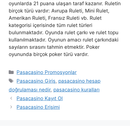
oyunlarda 21 puana ulaşan taraf kazanır. Ruletin
birçok türü vardır: Avrupa Ruleti, Mini Rulet,
Amerikan Ruleti, Fransız Ruleti vb. Rulet
kategorisi içerisinde tüm rulet türleri
bulunmaktadır. Oyunda rulet çarkı ve rulet topu
kullanılmaktadır. Oyunun amacı rulet çarkındaki
sayıların sırasını tahmin etmektir. Poker
oyununda birçok poker türü vardır.
Kategoriler
Pasacasino Promosyonlar
Etiketler
Pasacasino Giriş
,
pasacasino hesap
doğrulaması nedir
,
pasacasino kuralları
Pasacasino Kayıt Ol
Pasacasino Erişimi