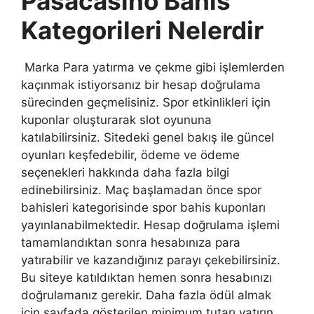
Pasacasino Bahis
Kategorileri Nelerdir
Marka Para yatırma ve çekme gibi işlemlerden
kaçınmak istiyorsanız bir hesap doğrulama
sürecinden geçmelisiniz. Spor etkinlikleri için
kuponlar oluşturarak slot oyununa
katılabilirsiniz. Sitedeki genel bakış ile güncel
oyunları keşfedebilir, ödeme ve ödeme
seçenekleri hakkında daha fazla bilgi
edinebilirsiniz. Maç başlamadan önce spor
bahisleri kategorisinde spor bahis kuponları
yayınlanabilmektedir. Hesap doğrulama işlemi
tamamlandıktan sonra hesabınıza para
yatırabilir ve kazandığınız parayı çekebilirsiniz.
Bu siteye katıldıktan hemen sonra hesabınızı
doğrulamanız gerekir. Daha fazla ödül almak
için sayfada gösterilen minimum tutarı yatırın.