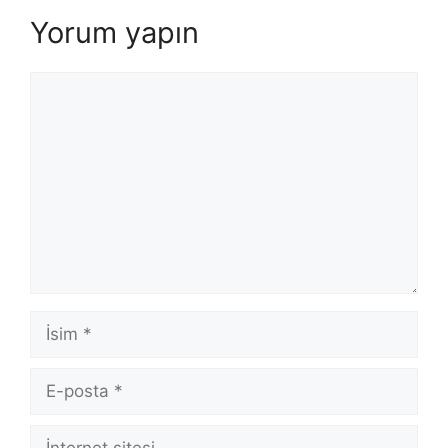
Yorum yapın
Yorum
İsim
E-
posta
İnternet