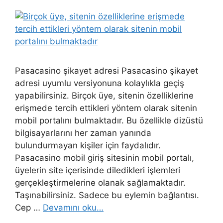
Pasacasino şikayet adresi Pasacasino şikayet
adresi uyumlu versiyonuna kolaylıkla geçiş
yapabilirsiniz. Birçok üye, sitenin özelliklerine
erişmede tercih ettikleri yöntem olarak sitenin
mobil portalını bulmaktadır. Bu özellikle dizüstü
bilgisayarlarını her zaman yanında
bulundurmayan kişiler için faydalıdır.
Pasacasino mobil giriş sitesinin mobil portalı,
üyelerin site içerisinde diledikleri işlemleri
gerçekleştirmelerine olanak sağlamaktadır.
Taşınabilirsiniz. Sadece bu eylemin bağlantısı.
Cep …
Devamını oku…