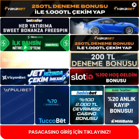
×
PASACASINO GİRİŞ İÇİN TIKLAYINIZ!