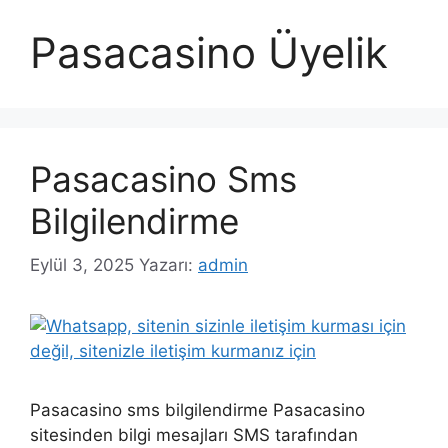
Pasacasino Üyelik
Pasacasino Sms
Bilgilendirme
Eylül 3, 2025
Yazarı:
admin
Pasacasino sms bilgilendirme Pasacasino
sitesinden bilgi mesajları SMS tarafından