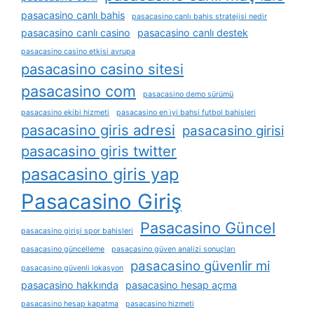
pasacasino canlı bahis
pasacasino canlı bahis stratejisi nedir
pasacasino canlı casino
pasacasino canlı destek
pasacasino casino etkisi avrupa
pasacasino casino sitesi
pasacasino com
pasacasino demo sürümü
pasacasino ekibi hizmeti
pasacasino en i̇yi bahsi futbol bahisleri
pasacasino giris adresi
pasacasino girisi
pasacasino giris twitter
pasacasino giris yap
Pasacasino Giriş
Pasacasino Güncel
pasacasino girişi spor bahisleri
pasacasino güncelleme
pasacasino güven analizi sonuçları
pasacasino güvenlir mi
pasacasino güvenli lokasyon
pasacasino hakkında
pasacasino hesap açma
pasacasino hesap kapatma
pasacasino hizmeti