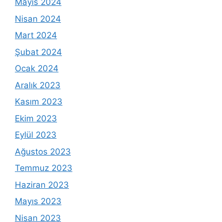
Mayıs 2024
Nisan 2024
Mart 2024
Şubat 2024
Ocak 2024
Aralık 2023
Kasım 2023
Ekim 2023
Eylül 2023
Ağustos 2023
Temmuz 2023
Haziran 2023
Mayıs 2023
Nisan 2023