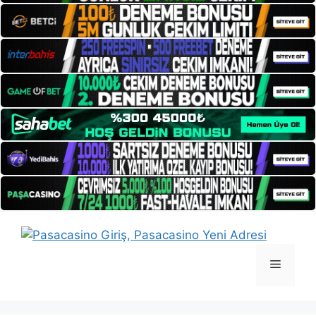
İçeriğe
atla
Menü