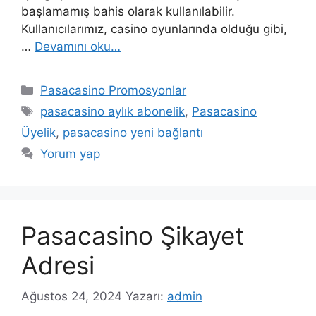
başlamamış bahis olarak kullanılabilir.
Kullanıcılarımız, casino oyunlarında olduğu gibi,
…
Devamını oku…
Kategoriler
Pasacasino Promosyonlar
Etiketler
pasacasino aylık abonelik
,
Pasacasino
Üyelik
,
pasacasino yeni bağlantı
Yorum yap
Pasacasino Şikayet
Adresi
Ağustos 24, 2024
Yazarı:
admin