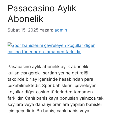
Pasacasino Aylık
Abonelik
Şubat 15, 2025
Yazarı:
admin
Pasacasino aylık abonelik aylık abonelik
kullanıcısı gerekli şartları yerine getirdiği
takdirde bir ay içerisinde hesabından para
çekebilmektedir. Spor bahislerini çevreleyen
koşullar diğer casino türlerinden tamamen
farklıdır. Canlı bahis kayıt bonusları yalnızca tek
sayılara veya daha iyi oranlara yapılan bahisler
için geçerlidir. Bu bahis, canlı bahis veya