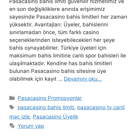
Pasacasino bahis limiti güvenilir hizmetimiz ve
en son değişikliklere anında erişimimiz
sayesinde Pasacasino bahis limitleri her zaman
yüksektir. Avantajları: Üyeler, bahislerini
sınırlamadan önce, tüm farklı casino
seçeneklerinden isteyebilecekleri her şeye
bahis oynayabilirler. Türkiye üyeleri için
maksimum bahis limitine canlı spor bahisleri ile
ulaşılmaktadır. Kendine has bahis limitleri
bulunan Pasacasino bahis sitesine üye
olabilmek için kayıt …
Devamını oku…
Kategoriler
Pasacasino Promosyonlar
Etiketler
pasacasino bahis limiti
,
pasacasino tv canli
maç izle
,
Pasacasino Üyelik
Yorum yap