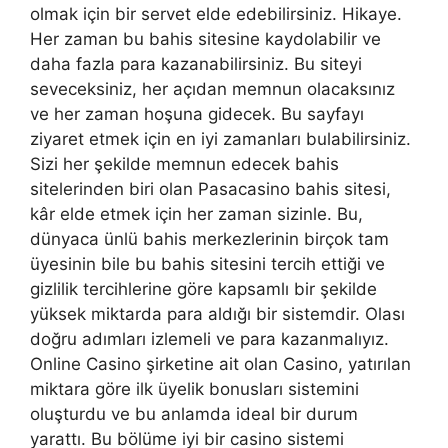
olmak için bir servet elde edebilirsiniz. Hikaye.
Her zaman bu bahis sitesine kaydolabilir ve
daha fazla para kazanabilirsiniz. Bu siteyi
seveceksiniz, her açıdan memnun olacaksınız
ve her zaman hoşuna gidecek. Bu sayfayı
ziyaret etmek için en iyi zamanları bulabilirsiniz.
Sizi her şekilde memnun edecek bahis
sitelerinden biri olan Pasacasino bahis sitesi,
kâr elde etmek için her zaman sizinle. Bu,
dünyaca ünlü bahis merkezlerinin birçok tam
üyesinin bile bu bahis sitesini tercih ettiği ve
gizlilik tercihlerine göre kapsamlı bir şekilde
yüksek miktarda para aldığı bir sistemdir. Olası
doğru adımları izlemeli ve para kazanmalıyız.
Online Casino şirketine ait olan Casino, yatırılan
miktara göre ilk üyelik bonusları sistemini
oluşturdu ve bu anlamda ideal bir durum
yarattı. Bu bölüme iyi bir casino sistemi