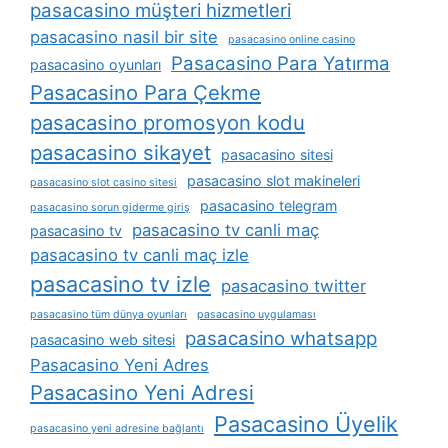
pasacasino müşteri hizmetleri
pasacasino nasil bir site
pasacasino online casino
Pasacasino Para Yatırma
pasacasino oyunları
Pasacasino Para Çekme
pasacasino promosyon kodu
pasacasino sikayet
pasacasino sitesi
pasacasino slot makineleri
pasacasino slot casino sitesi
pasacasino telegram
pasacasino sorun giderme giriş
pasacasino tv canli maç
pasacasino tv
pasacasino tv canli maç izle
pasacasino tv izle
pasacasino twitter
pasacasino tüm dünya oyunları
pasacasino uygulaması
pasacasino whatsapp
pasacasino web sitesi
Pasacasino Yeni Adres
Pasacasino Yeni Adresi
Pasacasino Üyelik
pasacasino yeni adresine bağlantı