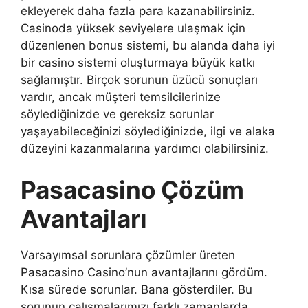
ekleyerek daha fazla para kazanabilirsiniz.
Casinoda yüksek seviyelere ulaşmak için
düzenlenen bonus sistemi, bu alanda daha iyi
bir casino sistemi oluşturmaya büyük katkı
sağlamıştır. Birçok sorunun üzücü sonuçları
vardır, ancak müşteri temsilcilerinize
söylediğinizde ve gereksiz sorunlar
yaşayabileceğinizi söylediğinizde, ilgi ve alaka
düzeyini kazanmalarına yardımcı olabilirsiniz.
Pasacasino Çözüm
Avantajları
Varsayımsal sorunlara çözümler üreten
Pasacasino Casino’nun avantajlarını gördüm.
Kısa sürede sorunlar. Bana gösterdiler. Bu
sorunun çalışmalarımızı farklı zamanlarda