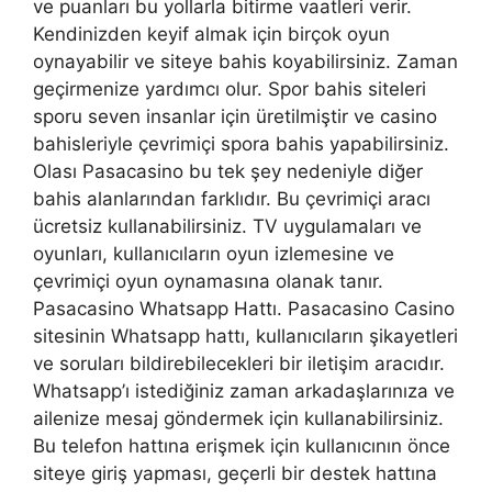
ve puanları bu yollarla bitirme vaatleri verir.
Kendinizden keyif almak için birçok oyun
oynayabilir ve siteye bahis koyabilirsiniz. Zaman
geçirmenize yardımcı olur. Spor bahis siteleri
sporu seven insanlar için üretilmiştir ve casino
bahisleriyle çevrimiçi spora bahis yapabilirsiniz.
Olası Pasacasino bu tek şey nedeniyle diğer
bahis alanlarından farklıdır. Bu çevrimiçi aracı
ücretsiz kullanabilirsiniz. TV uygulamaları ve
oyunları, kullanıcıların oyun izlemesine ve
çevrimiçi oyun oynamasına olanak tanır.
Pasacasino Whatsapp Hattı. Pasacasino Casino
sitesinin Whatsapp hattı, kullanıcıların şikayetleri
ve soruları bildirebilecekleri bir iletişim aracıdır.
Whatsapp’ı istediğiniz zaman arkadaşlarınıza ve
ailenize mesaj göndermek için kullanabilirsiniz.
Bu telefon hattına erişmek için kullanıcının önce
siteye giriş yapması, geçerli bir destek hattına