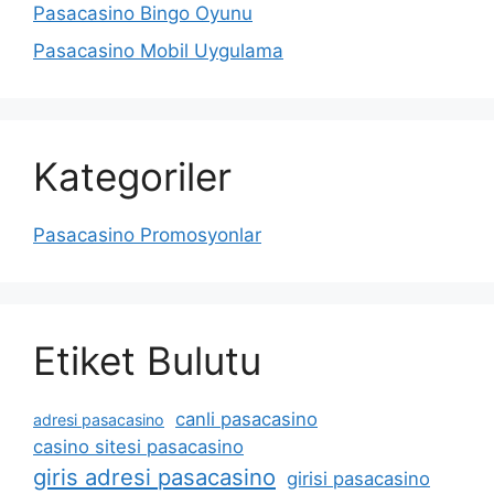
Pasacasino Bingo Oyunu
Pasacasino Mobil Uygulama
Kategoriler
Pasacasino Promosyonlar
Etiket Bulutu
canli pasacasino
adresi pasacasino
casino sitesi pasacasino
giris adresi pasacasino
girisi pasacasino