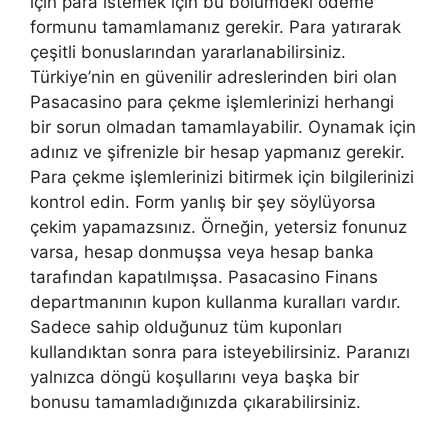
için para istemek için bu bölümdeki ödeme
formunu tamamlamanız gerekir. Para yatırarak
çeşitli bonuslarından yararlanabilirsiniz.
Türkiye’nin en güvenilir adreslerinden biri olan
Pasacasino para çekme işlemlerinizi herhangi
bir sorun olmadan tamamlayabilir. Oynamak için
adınız ve şifrenizle bir hesap yapmanız gerekir.
Para çekme işlemlerinizi bitirmek için bilgilerinizi
kontrol edin. Form yanlış bir şey söylüyorsa
çekim yapamazsınız. Örneğin, yetersiz fonunuz
varsa, hesap donmuşsa veya hesap banka
tarafından kapatılmışsa. Pasacasino Finans
departmanının kupon kullanma kuralları vardır.
Sadece sahip olduğunuz tüm kuponları
kullandıktan sonra para isteyebilirsiniz. Paranızı
yalnızca döngü koşullarını veya başka bir
bonusu tamamladığınızda çıkarabilirsiniz.