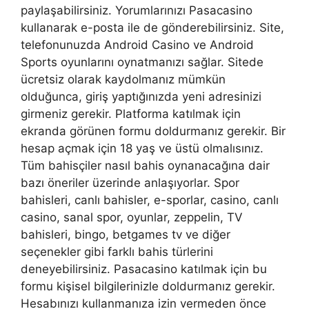
paylaşabilirsiniz. Yorumlarınızı Pasacasino
kullanarak e-posta ile de gönderebilirsiniz. Site,
telefonunuzda Android Casino ve Android
Sports oyunlarını oynatmanızı sağlar. Sitede
ücretsiz olarak kaydolmanız mümkün
olduğunca, giriş yaptığınızda yeni adresinizi
girmeniz gerekir. Platforma katılmak için
ekranda görünen formu doldurmanız gerekir. Bir
hesap açmak için 18 yaş ve üstü olmalısınız.
Tüm bahisçiler nasıl bahis oynanacağına dair
bazı öneriler üzerinde anlaşıyorlar. Spor
bahisleri, canlı bahisler, e-sporlar, casino, canlı
casino, sanal spor, oyunlar, zeppelin, TV
bahisleri, bingo, betgames tv ve diğer
seçenekler gibi farklı bahis türlerini
deneyebilirsiniz. Pasacasino katılmak için bu
formu kişisel bilgilerinizle doldurmanız gerekir.
Hesabınızı kullanmanıza izin vermeden önce