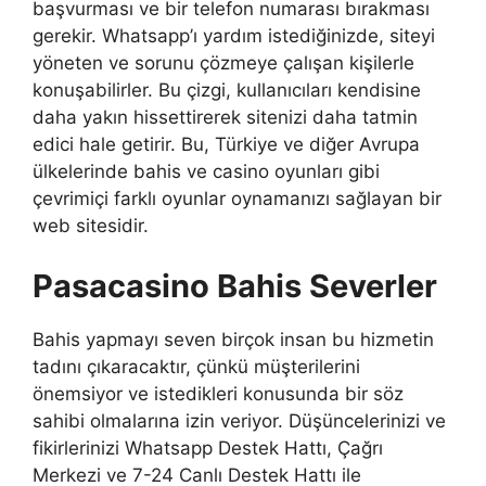
başvurması ve bir telefon numarası bırakması
gerekir. Whatsapp’ı yardım istediğinizde, siteyi
yöneten ve sorunu çözmeye çalışan kişilerle
konuşabilirler. Bu çizgi, kullanıcıları kendisine
daha yakın hissettirerek sitenizi daha tatmin
edici hale getirir. Bu, Türkiye ve diğer Avrupa
ülkelerinde bahis ve casino oyunları gibi
çevrimiçi farklı oyunlar oynamanızı sağlayan bir
web sitesidir.
Pasacasino Bahis Severler
Bahis yapmayı seven birçok insan bu hizmetin
tadını çıkaracaktır, çünkü müşterilerini
önemsiyor ve istedikleri konusunda bir söz
sahibi olmalarına izin veriyor. Düşüncelerinizi ve
fikirlerinizi Whatsapp Destek Hattı, Çağrı
Merkezi ve 7-24 Canlı Destek Hattı ile