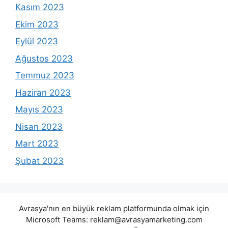
Kasım 2023
Ekim 2023
Eylül 2023
Ağustos 2023
Temmuz 2023
Haziran 2023
Mayıs 2023
Nisan 2023
Mart 2023
Şubat 2023
Avrasya'nın en büyük reklam platformunda olmak için
Microsoft Teams:
reklam@avrasyamarketing.com