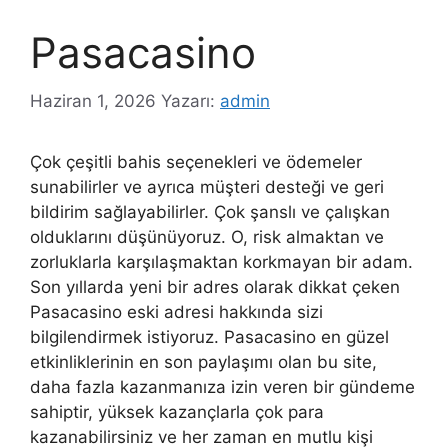
Pasacasino
Haziran 1, 2026
Yazarı:
admin
Çok çeşitli bahis seçenekleri ve ödemeler
sunabilirler ve ayrıca müşteri desteği ve geri
bildirim sağlayabilirler. Çok şanslı ve çalışkan
olduklarını düşünüyoruz. O, risk almaktan ve
zorluklarla karşılaşmaktan korkmayan bir adam.
Son yıllarda yeni bir adres olarak dikkat çeken
Pasacasino eski adresi hakkında sizi
bilgilendirmek istiyoruz. Pasacasino en güzel
etkinliklerinin en son paylaşımı olan bu site,
daha fazla kazanmanıza izin veren bir gündeme
sahiptir, yüksek kazançlarla çok para
kazanabilirsiniz ve her zaman en mutlu kişi