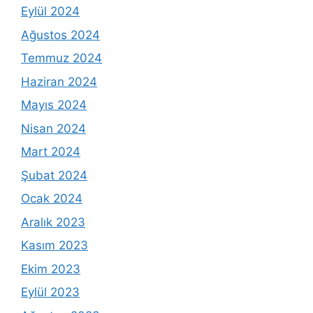
Eylül 2024
Ağustos 2024
Temmuz 2024
Haziran 2024
Mayıs 2024
Nisan 2024
Mart 2024
Şubat 2024
Ocak 2024
Aralık 2023
Kasım 2023
Ekim 2023
Eylül 2023