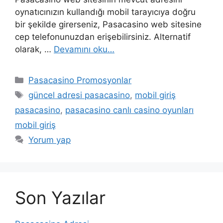
oynatıcınızın kullandığı mobil tarayıcıya doğru
bir şekilde girerseniz, Pasacasino web sitesine
cep telefonunuzdan erişebilirsiniz. Alternatif
olarak, …
Devamını oku…
Kategoriler
Pasacasino Promosyonlar
Etiketler
güncel adresi pasacasino
,
mobil giriş
pasacasino
,
pasacasino canlı casino oyunları
mobil giriş
Yorum yap
Son Yazılar