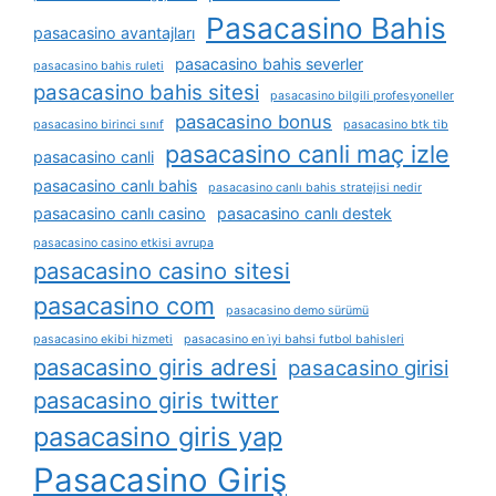
Pasacasino Bahis
pasacasino avantajları
pasacasino bahis severler
pasacasino bahis ruleti
pasacasino bahis sitesi
pasacasino bilgili profesyoneller
pasacasino bonus
pasacasino birinci sınıf
pasacasino btk tib
pasacasino canli maç izle
pasacasino canli
pasacasino canlı bahis
pasacasino canlı bahis stratejisi nedir
pasacasino canlı casino
pasacasino canlı destek
pasacasino casino etkisi avrupa
pasacasino casino sitesi
pasacasino com
pasacasino demo sürümü
pasacasino ekibi hizmeti
pasacasino en i̇yi bahsi futbol bahisleri
pasacasino giris adresi
pasacasino girisi
pasacasino giris twitter
pasacasino giris yap
Pasacasino Giriş