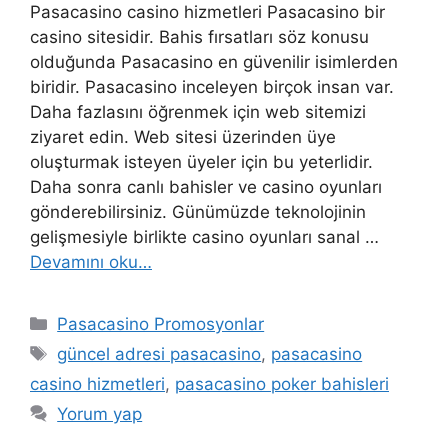
Pasacasino casino hizmetleri Pasacasino bir
casino sitesidir. Bahis fırsatları söz konusu
olduğunda Pasacasino en güvenilir isimlerden
biridir. Pasacasino inceleyen birçok insan var.
Daha fazlasını öğrenmek için web sitemizi
ziyaret edin. Web sitesi üzerinden üye
oluşturmak isteyen üyeler için bu yeterlidir.
Daha sonra canlı bahisler ve casino oyunları
gönderebilirsiniz. Günümüzde teknolojinin
gelişmesiyle birlikte casino oyunları sanal …
Devamını oku…
Kategoriler
Pasacasino Promosyonlar
Etiketler
güncel adresi pasacasino
,
pasacasino
casino hizmetleri
,
pasacasino poker bahisleri
Yorum yap