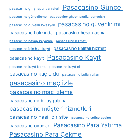
Pasacasino Güncel
pasacasino girişi spor bahisleri
pasacasino güncelleme
pasacasino güven analizi sonuçları
pasacasino güvenlir mi
pasacasino güvenli lokasyon
pasacasino hakkında
pasacasino hesap açma
pasacasino hesap kapatma
pasacasino hizmeti
pasacasino kaliteli hizmet
pasacasino i̇çin hızlı kayıt
Pasacasino Kayıt
pasacasino kayit
pasacasino kayıt formu
pasacasino kayıt ol
pasacasino kaç oldu
pasacasino kullanıcıları
pasacasino maç izle
pasacasino maç izleme
pasacasino mobil uygulama
pasacasino müşteri hizmetleri
pasacasino nasil bir site
pasacasino online casino
Pasacasino Para Yatırma
pasacasino oyunları
Pasacasino Para Çekme