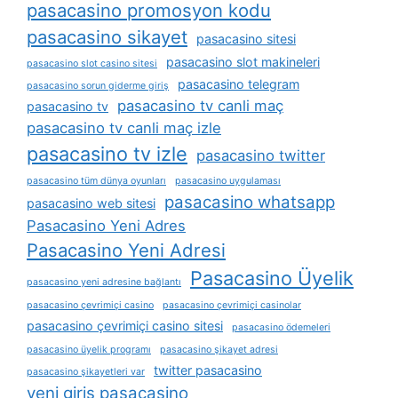
pasacasino promosyon kodu
pasacasino sikayet
pasacasino sitesi
pasacasino slot makineleri
pasacasino slot casino sitesi
pasacasino telegram
pasacasino sorun giderme giriş
pasacasino tv canli maç
pasacasino tv
pasacasino tv canli maç izle
pasacasino tv izle
pasacasino twitter
pasacasino tüm dünya oyunları
pasacasino uygulaması
pasacasino whatsapp
pasacasino web sitesi
Pasacasino Yeni Adres
Pasacasino Yeni Adresi
Pasacasino Üyelik
pasacasino yeni adresine bağlantı
pasacasino çevrimiçi casino
pasacasino çevrimiçi casinolar
pasacasino çevrimiçi casino sitesi
pasacasino ödemeleri
pasacasino üyelik programı
pasacasino şikayet adresi
twitter pasacasino
pasacasino şikayetleri var
yeni giris pasacasino