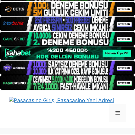
İçeriğe
atla
Menü