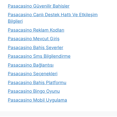
Pasacasino Güvenilir Bahisler
Pasacasino Canlı Destek Hattı Ve Etkileşim
Bilgileri
Pasacasino Reklam Kodları
Pasacasino Mevcut Giriş
Pasacasino Bahis Severler
Pasacasino Sms Bilgilendirme
Pasacasino Bağlantısı
Pasacasino Seçenekleri
Pasacasino Bahis Platformu
Pasacasino Bingo Oyunu
Pasacasino Mobil Uygulama