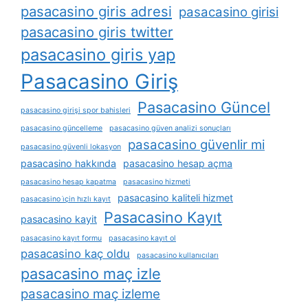
pasacasino giris adresi
pasacasino girisi
pasacasino giris twitter
pasacasino giris yap
Pasacasino Giriş
Pasacasino Güncel
pasacasino girişi spor bahisleri
pasacasino güncelleme
pasacasino güven analizi sonuçları
pasacasino güvenlir mi
pasacasino güvenli lokasyon
pasacasino hakkında
pasacasino hesap açma
pasacasino hesap kapatma
pasacasino hizmeti
pasacasino kaliteli hizmet
pasacasino i̇çin hızlı kayıt
Pasacasino Kayıt
pasacasino kayit
pasacasino kayıt formu
pasacasino kayıt ol
pasacasino kaç oldu
pasacasino kullanıcıları
pasacasino maç izle
pasacasino maç izleme