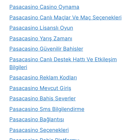
Pasacasino Casino Oynama
Pasacasino Canlı Maçlar Ve Maç Seçenekleri
Pasacasino Lisanslı Oyun
Pasacasino Yarış Zamanı
Pasacasino Güvenilir Bahisler
Pasacasino Canlı Destek Hattı Ve Etkileşim
Bilgileri
Pasacasino Reklam Kodları
Pasacasino Mevcut Giriş
Pasacasino Bahis Severler
Pasacasino Sms Bilgilendirme
Pasacasino Bağlantısı
Pasacasino Seçenekleri