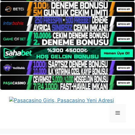
İçeriğe
atla
Menü