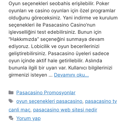
Oyun seçenekleri seobahis erişilebilir. Poker
oyunları ve casino oyunları için özel programlar
olduğunu göreceksiniz. Yani indirme ve kurulum
seçenekleri ile Pasacasino Casino’nun
işlevselliğini test edebilirsiniz. Bunun için
“Hakkımızda” seçeneğini sunmaya devam
ediyoruz. Lobicilik ve oyun becerilerinizi
geliştirebilirsiniz. Pasacasino üyeleri sadece
oyun içinde aktif hale getirilebilir. Aslında
bununla ilgili bir uyarı var. Kullanıcı bilgilerinizi
girmenizi isteyen …
Devamını oku…
Kategoriler
Pasacasino Promosyonlar
Etiketler
oyun seçenekleri pasacasino
,
pasacasino tv
canli maç
,
pasacasino web sitesi nedir
Yorum yap