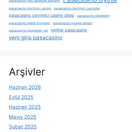
pasacasino yeni adresine bağlantı
pasacasino çevrimiçi casino
pasacasino çevrimiçi casinolar
pasacasino çevrimiçi casino sitesi
pasacasino ödemeleri
pasacasino üyelik programı
pasacasino şikayet adresi
twitter pasacasino
pasacasino şikayetleri var
yeni giris pasacasino
Arşivler
Haziran 2026
Eylül 2025
Haziran 2025
Mayıs 2025
Şubat 2025