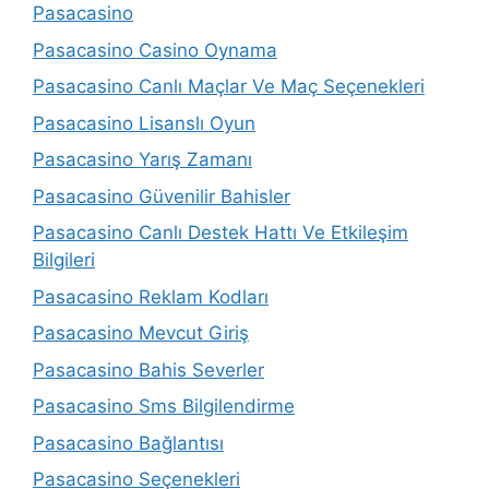
Pasacasino
Pasacasino Casino Oynama
Pasacasino Canlı Maçlar Ve Maç Seçenekleri
Pasacasino Lisanslı Oyun
Pasacasino Yarış Zamanı
Pasacasino Güvenilir Bahisler
Pasacasino Canlı Destek Hattı Ve Etkileşim
Bilgileri
Pasacasino Reklam Kodları
Pasacasino Mevcut Giriş
Pasacasino Bahis Severler
Pasacasino Sms Bilgilendirme
Pasacasino Bağlantısı
Pasacasino Seçenekleri