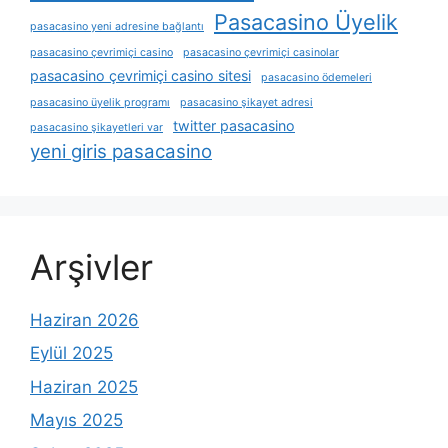
Pasacasino Üyelik
pasacasino yeni adresine bağlantı
pasacasino çevrimiçi casino
pasacasino çevrimiçi casinolar
pasacasino çevrimiçi casino sitesi
pasacasino ödemeleri
pasacasino üyelik programı
pasacasino şikayet adresi
twitter pasacasino
pasacasino şikayetleri var
yeni giris pasacasino
Arşivler
Haziran 2026
Eylül 2025
Haziran 2025
Mayıs 2025