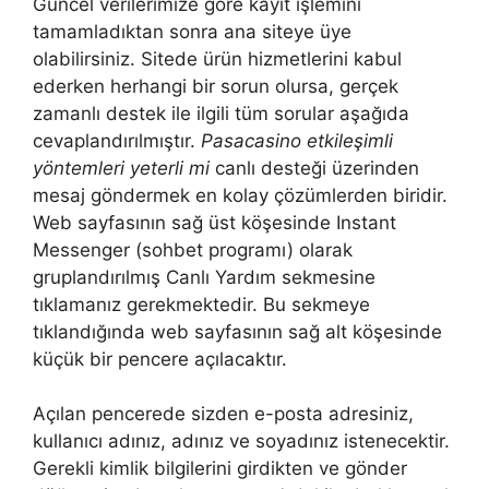
Güncel verilerimize göre kayıt işlemini
tamamladıktan sonra ana siteye üye
olabilirsiniz. Sitede ürün hizmetlerini kabul
ederken herhangi bir sorun olursa, gerçek
zamanlı destek ile ilgili tüm sorular aşağıda
cevaplandırılmıştır.
Pasacasino etkileşimli
yöntemleri yeterli mi
canlı desteği üzerinden
mesaj göndermek en kolay çözümlerden biridir.
Web sayfasının sağ üst köşesinde Instant
Messenger (sohbet programı) olarak
gruplandırılmış Canlı Yardım sekmesine
tıklamanız gerekmektedir. Bu sekmeye
tıklandığında web sayfasının sağ alt köşesinde
küçük bir pencere açılacaktır.
Açılan pencerede sizden e-posta adresiniz,
kullanıcı adınız, adınız ve soyadınız istenecektir.
Gerekli kimlik bilgilerini girdikten ve gönder