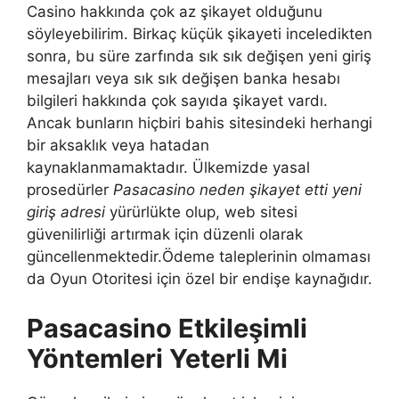
Casino hakkında çok az şikayet olduğunu
söyleyebilirim. Birkaç küçük şikayeti inceledikten
sonra, bu süre zarfında sık sık değişen yeni giriş
mesajları veya sık sık değişen banka hesabı
bilgileri hakkında çok sayıda şikayet vardı.
Ancak bunların hiçbiri bahis sitesindeki herhangi
bir aksaklık veya hatadan
kaynaklanmamaktadır. Ülkemizde yasal
prosedürler
Pasacasino neden şikayet etti yeni
giriş adresi
yürürlükte olup, web sitesi
güvenilirliği artırmak için düzenli olarak
güncellenmektedir.Ödeme taleplerinin olmaması
da Oyun Otoritesi için özel bir endişe kaynağıdır.
Pasacasino Etkileşimli
Yöntemleri Yeterli Mi