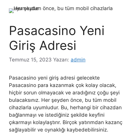
Pasacasino Yeni
Giriş Adresi
Temmuz 15, 2023
Yazarı:
admin
Pasacasino yeni giriş adresi gelecekte
Pasacasino para kazanmak çok kolay olacak,
hiçbir sorun olmayacak ve aradığınız çoğu şeyi
bulacaksınız. Her şeyden önce, bu tüm mobil
cihazlarla uyumludur. Bu, herhangi bir cihazdan
bağlanmayı ve istediğiniz şekilde keyfini
çıkarmayı kolaylaştırır. Birçok yatırımdan kazanç
sağlayabilir ve oynaklığı kaybedebilirsiniz.