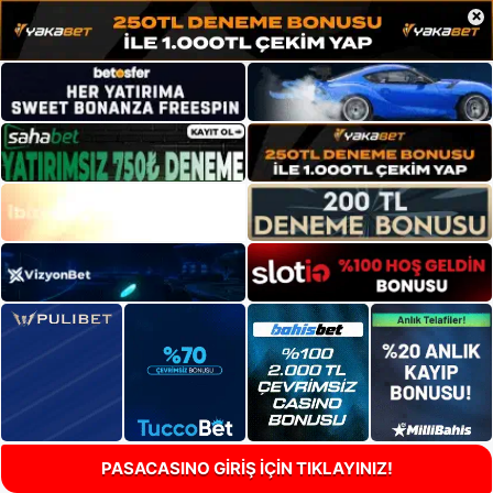
×
PASACASINO GİRİŞ İÇİN TIKLAYINIZ!