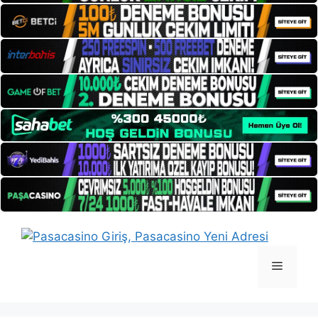
İçeriğe
atla
Menü