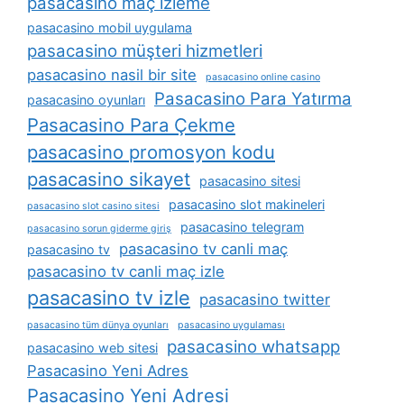
pasacasino maç izleme
pasacasino mobil uygulama
pasacasino müşteri hizmetleri
pasacasino nasil bir site
pasacasino online casino
Pasacasino Para Yatırma
pasacasino oyunları
Pasacasino Para Çekme
pasacasino promosyon kodu
pasacasino sikayet
pasacasino sitesi
pasacasino slot makineleri
pasacasino slot casino sitesi
pasacasino telegram
pasacasino sorun giderme giriş
pasacasino tv canli maç
pasacasino tv
pasacasino tv canli maç izle
pasacasino tv izle
pasacasino twitter
pasacasino tüm dünya oyunları
pasacasino uygulaması
pasacasino whatsapp
pasacasino web sitesi
Pasacasino Yeni Adres
Pasacasino Yeni Adresi