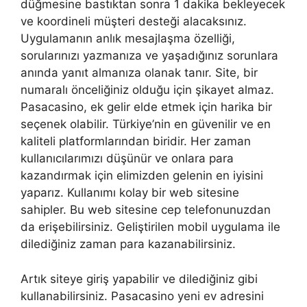
düğmesine bastıktan sonra 1 dakika bekleyecek
ve koordineli müşteri desteği alacaksınız.
Uygulamanın anlık mesajlaşma özelliği,
sorularınızı yazmanıza ve yaşadığınız sorunlara
anında yanıt almanıza olanak tanır. Site, bir
numaralı önceliğiniz olduğu için şikayet almaz.
Pasacasino, ek gelir elde etmek için harika bir
seçenek olabilir. Türkiye’nin en güvenilir ve en
kaliteli platformlarından biridir. Her zaman
kullanıcılarımızı düşünür ve onlara para
kazandırmak için elimizden gelenin en iyisini
yaparız. Kullanımı kolay bir web sitesine
sahipler. Bu web sitesine cep telefonunuzdan
da erişebilirsiniz. Geliştirilen mobil uygulama ile
dilediğiniz zaman para kazanabilirsiniz.
Artık siteye giriş yapabilir ve dilediğiniz gibi
kullanabilirsiniz. Pasacasino yeni ev adresini