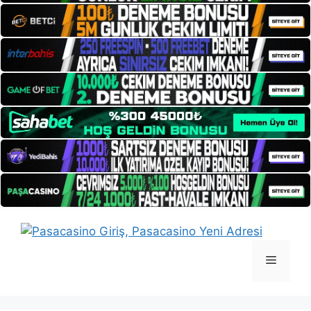
İçeriğe
atla
Menü