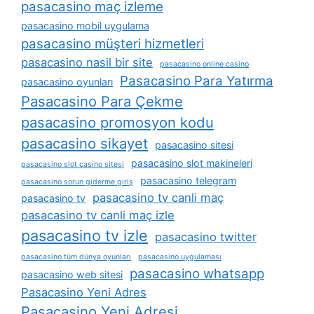
pasacasino maç izleme
pasacasino mobil uygulama
pasacasino müşteri hizmetleri
pasacasino nasil bir site
pasacasino online casino
Pasacasino Para Yatırma
pasacasino oyunları
Pasacasino Para Çekme
pasacasino promosyon kodu
pasacasino sikayet
pasacasino sitesi
pasacasino slot makineleri
pasacasino slot casino sitesi
pasacasino telegram
pasacasino sorun giderme giriş
pasacasino tv canli maç
pasacasino tv
pasacasino tv canli maç izle
pasacasino tv izle
pasacasino twitter
pasacasino tüm dünya oyunları
pasacasino uygulaması
pasacasino whatsapp
pasacasino web sitesi
Pasacasino Yeni Adres
Pasacasino Yeni Adresi