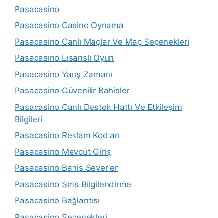
Pasacasino
Pasacasino Casino Oynama
Pasacasino Canlı Maçlar Ve Maç Seçenekleri
Pasacasino Lisanslı Oyun
Pasacasino Yarış Zamanı
Pasacasino Güvenilir Bahisler
Pasacasino Canlı Destek Hattı Ve Etkileşim
Bilgileri
Pasacasino Reklam Kodları
Pasacasino Mevcut Giriş
Pasacasino Bahis Severler
Pasacasino Sms Bilgilendirme
Pasacasino Bağlantısı
Pasacasino Seçenekleri