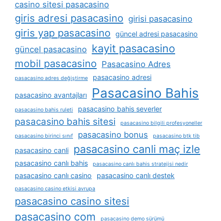
casino sitesi pasacasino
giris adresi pasacasino
girisi pasacasino
giris yap pasacasino
güncel adresi pasacasino
kayit pasacasino
güncel pasacasino
mobil pasacasino
Pasacasino Adres
pasacasino adresi
pasacasino adres değiştirme
Pasacasino Bahis
pasacasino avantajları
pasacasino bahis severler
pasacasino bahis ruleti
pasacasino bahis sitesi
pasacasino bilgili profesyoneller
pasacasino bonus
pasacasino birinci sınıf
pasacasino btk tib
pasacasino canli maç izle
pasacasino canli
pasacasino canlı bahis
pasacasino canlı bahis stratejisi nedir
pasacasino canlı casino
pasacasino canlı destek
pasacasino casino etkisi avrupa
pasacasino casino sitesi
pasacasino com
pasacasino demo sürümü