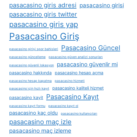
pasacasino giris adresi
pasacasino girisi
pasacasino giris twitter
pasacasino giris yap
Pasacasino Giriş
Pasacasino Güncel
pasacasino girişi spor bahisleri
pasacasino güncelleme
pasacasino güven analizi sonuçları
pasacasino güvenlir mi
pasacasino güvenli lokasyon
pasacasino hakkında
pasacasino hesap açma
pasacasino hesap kapatma
pasacasino hizmeti
pasacasino kaliteli hizmet
pasacasino i̇çin hızlı kayıt
Pasacasino Kayıt
pasacasino kayit
pasacasino kayıt formu
pasacasino kayıt ol
pasacasino kaç oldu
pasacasino kullanıcıları
pasacasino maç izle
pasacasino maç izleme