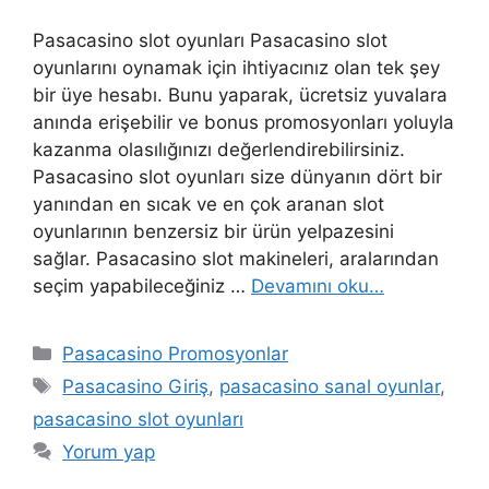
Pasacasino slot oyunları Pasacasino slot
oyunlarını oynamak için ihtiyacınız olan tek şey
bir üye hesabı. Bunu yaparak, ücretsiz yuvalara
anında erişebilir ve bonus promosyonları yoluyla
kazanma olasılığınızı değerlendirebilirsiniz.
Pasacasino slot oyunları size dünyanın dört bir
yanından en sıcak ve en çok aranan slot
oyunlarının benzersiz bir ürün yelpazesini
sağlar. Pasacasino slot makineleri, aralarından
seçim yapabileceğiniz …
Devamını oku…
Kategoriler
Pasacasino Promosyonlar
Etiketler
Pasacasino Giriş
,
pasacasino sanal oyunlar
,
pasacasino slot oyunları
Yorum yap