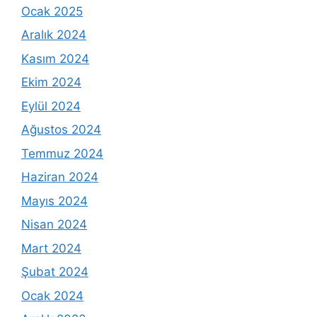
Ocak 2025
Aralık 2024
Kasım 2024
Ekim 2024
Eylül 2024
Ağustos 2024
Temmuz 2024
Haziran 2024
Mayıs 2024
Nisan 2024
Mart 2024
Şubat 2024
Ocak 2024