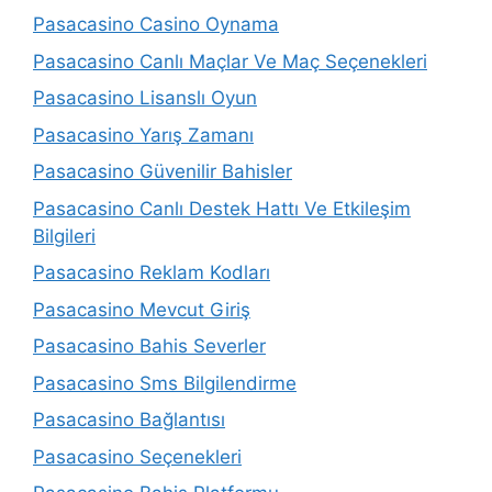
Pasacasino Casino Oynama
Pasacasino Canlı Maçlar Ve Maç Seçenekleri
Pasacasino Lisanslı Oyun
Pasacasino Yarış Zamanı
Pasacasino Güvenilir Bahisler
Pasacasino Canlı Destek Hattı Ve Etkileşim
Bilgileri
Pasacasino Reklam Kodları
Pasacasino Mevcut Giriş
Pasacasino Bahis Severler
Pasacasino Sms Bilgilendirme
Pasacasino Bağlantısı
Pasacasino Seçenekleri