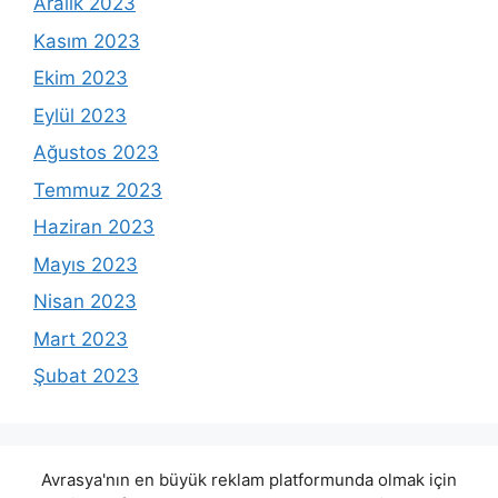
Aralık 2023
Kasım 2023
Ekim 2023
Eylül 2023
Ağustos 2023
Temmuz 2023
Haziran 2023
Mayıs 2023
Nisan 2023
Mart 2023
Şubat 2023
Avrasya'nın en büyük reklam platformunda olmak için