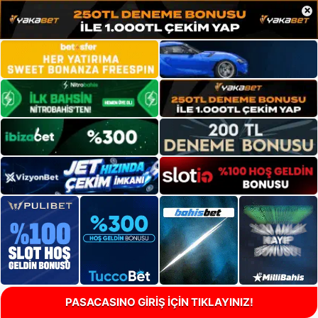
×
PASACASINO GİRİŞ İÇİN TIKLAYINIZ!