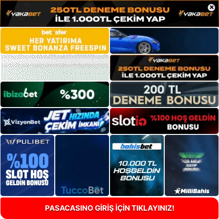
×
PASACASINO GİRİŞ İÇİN TIKLAYINIZ!