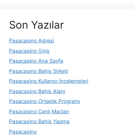
Son Yazılar
Pasacasino Adresi
Pasacasino Giriş
Pasacasino Ana Sayfa
Pasacasino Bahis Şirketi
Pasacasino Kullanıcı İncelemeleri
Pasacasino Bahis Alanı
Pasacasino Ortaklık Programı
Pasacasino Canlı Maçları
Pasacasino Bahis Yapma
Pasacasino