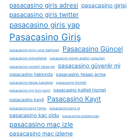
pasacasino giris adresi
pasacasino girisi
pasacasino giris twitter
pasacasino giris yap
Pasacasino Giriş
Pasacasino Güncel
pasacasino girişi spor bahisleri
pasacasino güncelleme
pasacasino güven analizi sonuçları
pasacasino güvenlir mi
pasacasino güvenli lokasyon
pasacasino hakkında
pasacasino hesap açma
pasacasino hesap kapatma
pasacasino hizmeti
pasacasino kaliteli hizmet
pasacasino i̇çin hızlı kayıt
Pasacasino Kayıt
pasacasino kayit
pasacasino kayıt formu
pasacasino kayıt ol
pasacasino kaç oldu
pasacasino kullanıcıları
pasacasino maç izle
pasacasino maç izleme