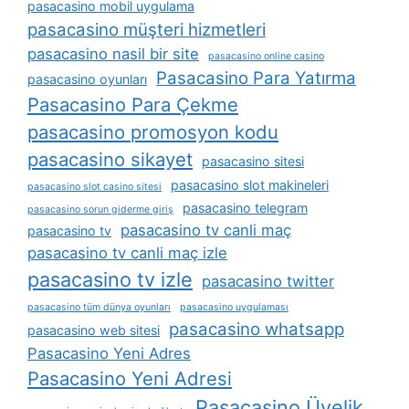
pasacasino mobil uygulama
pasacasino müşteri hizmetleri
pasacasino nasil bir site
pasacasino online casino
Pasacasino Para Yatırma
pasacasino oyunları
Pasacasino Para Çekme
pasacasino promosyon kodu
pasacasino sikayet
pasacasino sitesi
pasacasino slot makineleri
pasacasino slot casino sitesi
pasacasino telegram
pasacasino sorun giderme giriş
pasacasino tv canli maç
pasacasino tv
pasacasino tv canli maç izle
pasacasino tv izle
pasacasino twitter
pasacasino tüm dünya oyunları
pasacasino uygulaması
pasacasino whatsapp
pasacasino web sitesi
Pasacasino Yeni Adres
Pasacasino Yeni Adresi
Pasacasino Üyelik