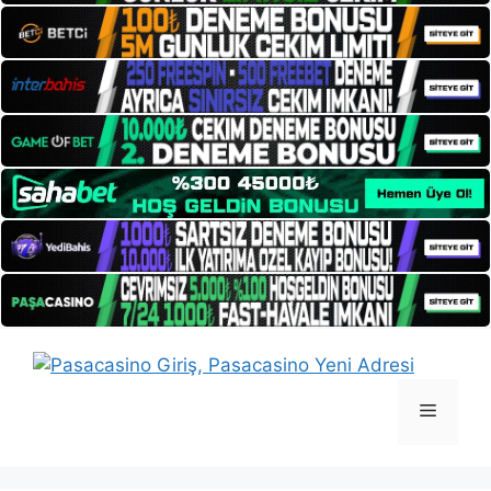
İçeriğe
atla
Menü