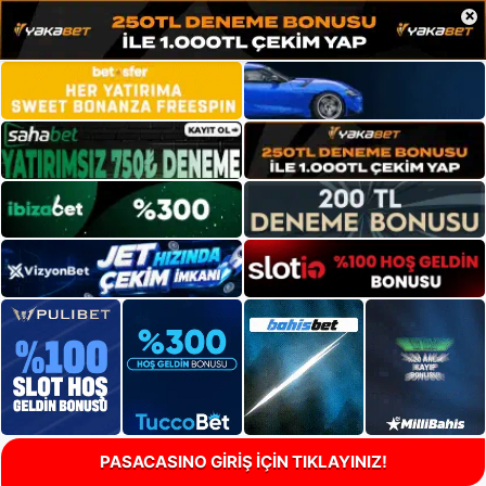
×
PASACASINO GİRİŞ İÇİN TIKLAYINIZ!