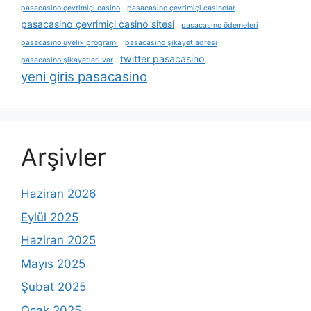
pasacasino çevrimiçi casino
pasacasino çevrimiçi casinolar
pasacasino çevrimiçi casino sitesi
pasacasino ödemeleri
pasacasino üyelik programı
pasacasino şikayet adresi
twitter pasacasino
pasacasino şikayetleri var
yeni giris pasacasino
Arşivler
Haziran 2026
Eylül 2025
Haziran 2025
Mayıs 2025
Şubat 2025
Ocak 2025