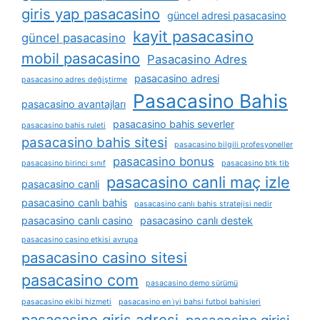
giris yap pasacasino
güncel adresi pasacasino
kayit pasacasino
güncel pasacasino
mobil pasacasino
Pasacasino Adres
pasacasino adresi
pasacasino adres değiştirme
Pasacasino Bahis
pasacasino avantajları
pasacasino bahis severler
pasacasino bahis ruleti
pasacasino bahis sitesi
pasacasino bilgili profesyoneller
pasacasino bonus
pasacasino birinci sınıf
pasacasino btk tib
pasacasino canli maç izle
pasacasino canli
pasacasino canlı bahis
pasacasino canlı bahis stratejisi nedir
pasacasino canlı casino
pasacasino canlı destek
pasacasino casino etkisi avrupa
pasacasino casino sitesi
pasacasino com
pasacasino demo sürümü
pasacasino ekibi hizmeti
pasacasino en i̇yi bahsi futbol bahisleri
pasacasino giris adresi