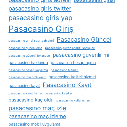
pasacasino girisi
pasacasino giris twitter
pasacasino giris yap
Pasacasino Giriş
Pasacasino Güncel
pasacasino girişi spor bahisleri
pasacasino güncelleme
pasacasino güven analizi sonuçları
pasacasino güvenlir mi
pasacasino güvenli lokasyon
pasacasino hakkında
pasacasino hesap açma
pasacasino hesap kapatma
pasacasino hizmeti
pasacasino kaliteli hizmet
pasacasino i̇çin hızlı kayıt
Pasacasino Kayıt
pasacasino kayit
pasacasino kayıt formu
pasacasino kayıt ol
pasacasino kaç oldu
pasacasino kullanıcıları
pasacasino maç izle
pasacasino maç izleme
pasacasino mobil uygulama