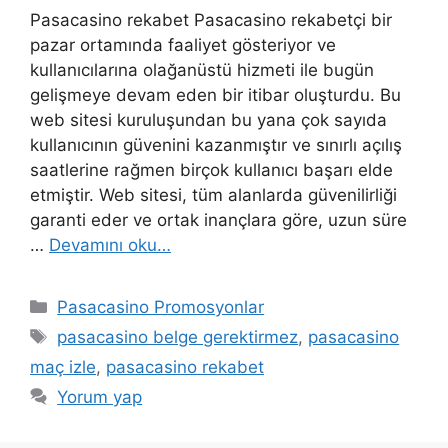
Pasacasino rekabet Pasacasino rekabetçi bir
pazar ortamında faaliyet gösteriyor ve
kullanıcılarına olağanüstü hizmeti ile bugün
gelişmeye devam eden bir itibar oluşturdu. Bu
web sitesi kuruluşundan bu yana çok sayıda
kullanıcının güvenini kazanmıştır ve sınırlı açılış
saatlerine rağmen birçok kullanıcı başarı elde
etmiştir. Web sitesi, tüm alanlarda güvenilirliği
garanti eder ve ortak inançlara göre, uzun süre
…
Devamını oku…
Kategoriler
Pasacasino Promosyonlar
Etiketler
pasacasino belge gerektirmez
,
pasacasino
maç izle
,
pasacasino rekabet
Yorum yap