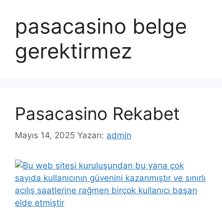
pasacasino belge
gerektirmez
Pasacasino Rekabet
Mayıs 14, 2025
Yazarı:
admin