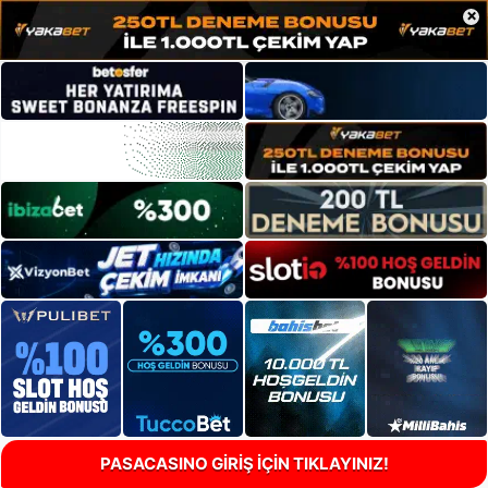
×
PASACASINO GİRİŞ İÇİN TIKLAYINIZ!