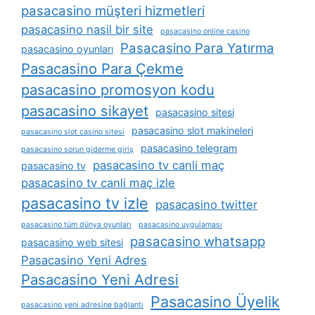
pasacasino müşteri hizmetleri
pasacasino nasil bir site
pasacasino online casino
Pasacasino Para Yatırma
pasacasino oyunları
Pasacasino Para Çekme
pasacasino promosyon kodu
pasacasino sikayet
pasacasino sitesi
pasacasino slot makineleri
pasacasino slot casino sitesi
pasacasino telegram
pasacasino sorun giderme giriş
pasacasino tv canli maç
pasacasino tv
pasacasino tv canli maç izle
pasacasino tv izle
pasacasino twitter
pasacasino tüm dünya oyunları
pasacasino uygulaması
pasacasino whatsapp
pasacasino web sitesi
Pasacasino Yeni Adres
Pasacasino Yeni Adresi
Pasacasino Üyelik
pasacasino yeni adresine bağlantı