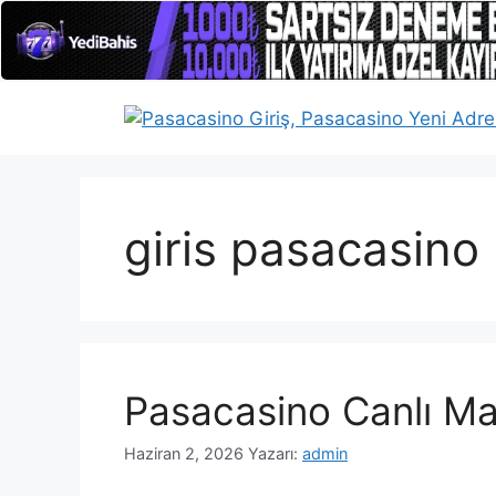
İçeriğe
atla
giris pasacasino
Pasacasino Canlı Ma
Haziran 2, 2026
Yazarı:
admin