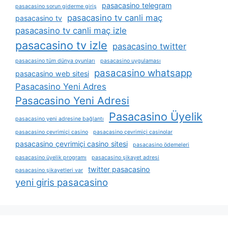
pasacasino telegram
pasacasino sorun giderme giriş
pasacasino tv canli maç
pasacasino tv
pasacasino tv canli maç izle
pasacasino tv izle
pasacasino twitter
pasacasino tüm dünya oyunları
pasacasino uygulaması
pasacasino whatsapp
pasacasino web sitesi
Pasacasino Yeni Adres
Pasacasino Yeni Adresi
Pasacasino Üyelik
pasacasino yeni adresine bağlantı
pasacasino çevrimiçi casino
pasacasino çevrimiçi casinolar
pasacasino çevrimiçi casino sitesi
pasacasino ödemeleri
pasacasino üyelik programı
pasacasino şikayet adresi
twitter pasacasino
pasacasino şikayetleri var
yeni giris pasacasino