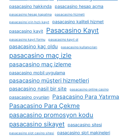
pasacasino hakkında
pasacasino hesap açma
pasacasino hesap kapatma
pasacasino hizmeti
pasacasino kaliteli hizmet
pasacasino i̇çin hızlı kayıt
Pasacasino Kayıt
pasacasino kayit
pasacasino kayıt formu
pasacasino kayıt ol
pasacasino kaç oldu
pasacasino kullanıcıları
pasacasino maç izle
pasacasino maç izleme
pasacasino mobil uygulama
pasacasino müşteri hizmetleri
pasacasino nasil bir site
pasacasino online casino
Pasacasino Para Yatırma
pasacasino oyunları
Pasacasino Para Çekme
pasacasino promosyon kodu
pasacasino sikayet
pasacasino sitesi
pasacasino slot makineleri
pasacasino slot casino sitesi