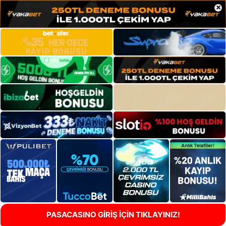
×
PASACASINO GİRİŞ İÇİN TIKLAYINIZ!