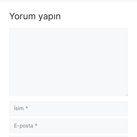
Yorum yapın
Yorum
İsim
E-
posta