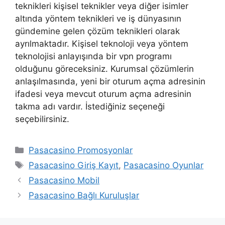
teknikleri kişisel teknikler veya diğer isimler
altında yöntem teknikleri ve iş dünyasının
gündemine gelen çözüm teknikleri olarak
ayrılmaktadır. Kişisel teknoloji veya yöntem
teknolojisi anlayışında bir vpn programı
olduğunu göreceksiniz. Kurumsal çözümlerin
anlaşılmasında, yeni bir oturum açma adresinin
ifadesi veya mevcut oturum açma adresinin
takma adı vardır. İstediğiniz seçeneği
seçebilirsiniz.
Kategoriler
Pasacasino Promosyonlar
Etiketler
Pasacasino Giriş Kayıt
,
Pasacasino Oyunlar
Pasacasino Mobil
Pasacasino Bağlı Kuruluşlar