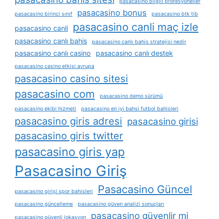
pasacasino bilgili profesyoneller
pasacasino bonus
pasacasino birinci sınıf
pasacasino btk tib
pasacasino canli maç izle
pasacasino canli
pasacasino canlı bahis
pasacasino canlı bahis stratejisi nedir
pasacasino canlı casino
pasacasino canlı destek
pasacasino casino etkisi avrupa
pasacasino casino sitesi
pasacasino com
pasacasino demo sürümü
pasacasino ekibi hizmeti
pasacasino en i̇yi bahsi futbol bahisleri
pasacasino giris adresi
pasacasino girisi
pasacasino giris twitter
pasacasino giris yap
Pasacasino Giriş
Pasacasino Güncel
pasacasino girişi spor bahisleri
pasacasino güncelleme
pasacasino güven analizi sonuçları
pasacasino güvenlir mi
pasacasino güvenli lokasyon