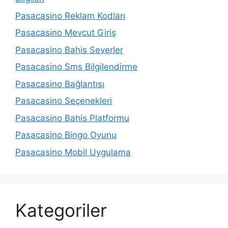
Pasacasino Reklam Kodları
Pasacasino Mevcut Giriş
Pasacasino Bahis Severler
Pasacasino Sms Bilgilendirme
Pasacasino Bağlantısı
Pasacasino Seçenekleri
Pasacasino Bahis Platformu
Pasacasino Bingo Oyunu
Pasacasino Mobil Uygulama
Kategoriler