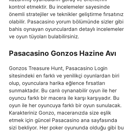
kontrol etmektir. Bu incelemeler sayesinde
önemli stratejiler ve teknikler geliştirme fırsatınız
olabilir. Pasacasino yorum bölümünde sizler gibi
bahis oynayan oyunculardan detaylı incelemeler
ve oyun tüyoları bulabilirsiniz.
Pasacasino Gonzos Hazine Avı
Gonzos Treasure Hunt, Pasacasino Login
sitesindeki en farklı ve yenilikçi oyunlardan biri
olup, oyunculara harika eğlence fırsatları
sunmaktadır. Bu canlı oynanabilir oyun ile her
oyuncu farklı bir macera ile karşı karşıyadır. Bu
oyun ile her oyuncuya farklı bir oyun sunulacak.
Karakteriniz Gonzo, maceranızda size eşlik
etmek için güncel Pasacasino ana sayfasında
sizi bekliyor. Her poker oyununda olduğu gibi bu