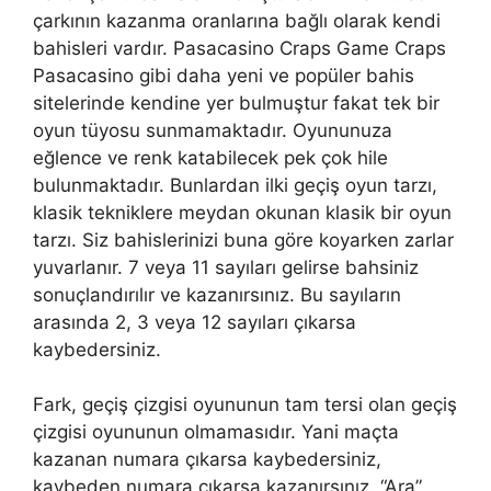
çarkının kazanma oranlarına bağlı olarak kendi
bahisleri vardır. Pasacasino Craps Game Craps
Pasacasino gibi daha yeni ve popüler bahis
sitelerinde kendine yer bulmuştur fakat tek bir
oyun tüyosu sunmamaktadır. Oyununuza
eğlence ve renk katabilecek pek çok hile
bulunmaktadır. Bunlardan ilki geçiş oyun tarzı,
klasik tekniklere meydan okunan klasik bir oyun
tarzı. Siz bahislerinizi buna göre koyarken zarlar
yuvarlanır. 7 veya 11 sayıları gelirse bahsiniz
sonuçlandırılır ve kazanırsınız. Bu sayıların
arasında 2, 3 veya 12 sayıları çıkarsa
kaybedersiniz.
Fark, geçiş çizgisi oyununun tam tersi olan geçiş
çizgisi oyununun olmamasıdır. Yani maçta
kazanan numara çıkarsa kaybedersiniz,
kaybeden numara çıkarsa kazanırsınız. “Ara”