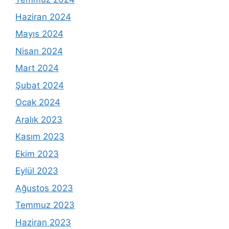
Haziran 2024
Mayıs 2024
Nisan 2024
Mart 2024
Şubat 2024
Ocak 2024
Aralık 2023
Kasım 2023
Ekim 2023
Eylül 2023
Ağustos 2023
Temmuz 2023
Haziran 2023