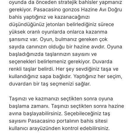
oyunda da önceden stratejik bahisler yapmanız
gerekiyor. Pasacasino gonzos Hazine Avı Doğru
bahis yaptığınız ve kazanacağınızı
düşündüğünüz jetonları belirlediğiniz sürece
yüksek oranlı oyunlarda onlarca kazanma
şansınız var. Oyun, bulmanız gereken çok
sayıda canınızın olduğu bir hazine avıdır. Oyuna
başladığınızda taşlarınızın sayısını ve
seçenekleri belirlemeniz gerekiyor. Duvarda
renkli taşlar belirdi. Her şey sevdiğiniz taşa ve
kullandığınız sapa bağlıdır. Yaptığınız her seçim,
duvardan bir taş seçmenizi sağlar.
Taşınızı ve kazmanızı seçtikten sonra oyuna
başlama zamanı. Taşınızı seçtikten sonra hazine
avına başlayabilirsiniz. Seçebileceğiniz taş
sayısını Pasacasino portalının bahis sitesi
kullanıcı arayüzünden kontrol edebilirsiniz.