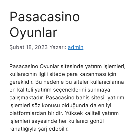
Pasacasino
Oyunlar
Şubat 18, 2023
Yazarı:
admin
Pasacasino Oyunlar sitesinde yatırım işlemleri,
kullanıcının ilgili sitede para kazanması için
gereklidir. Bu nedenle bu siteler kullanıcılarına
en kaliteli yatırım seçeneklerini sunmaya
çalışmaktadır. Pasacasino bahis sitesi, yatırım
işlemleri söz konusu olduğunda da en iyi
platformlardan biridir. Yüksek kaliteli yatırım
işlemleri sayesinde her kullanıcı gönül
rahatlığıyla şarj edebilir.