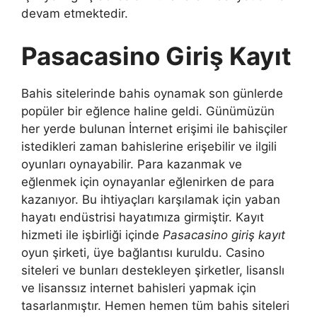
devam etmektedir.
Pasacasino Giriş Kayıt
Bahis sitelerinde bahis oynamak son günlerde
popüler bir eğlence haline geldi. Günümüzün
her yerde bulunan İnternet erişimi ile bahisçiler
istedikleri zaman bahislerine erişebilir ve ilgili
oyunları oynayabilir. Para kazanmak ve
eğlenmek için oynayanlar eğlenirken de para
kazanıyor. Bu ihtiyaçları karşılamak için yaban
hayatı endüstrisi hayatımıza girmiştir. Kayıt
hizmeti ile işbirliği içinde
Pasacasino giriş kayıt
oyun şirketi, üye bağlantısı kuruldu. Casino
siteleri ve bunları destekleyen şirketler, lisanslı
ve lisanssız internet bahisleri yapmak için
tasarlanmıştır. Hemen hemen tüm bahis siteleri