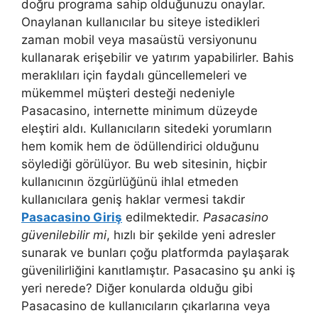
doğru programa sahip olduğunuzu onaylar.
Onaylanan kullanıcılar bu siteye istedikleri
zaman mobil veya masaüstü versiyonunu
kullanarak erişebilir ve yatırım yapabilirler. Bahis
meraklıları için faydalı güncellemeleri ve
mükemmel müşteri desteği nedeniyle
Pasacasino, internette minimum düzeyde
eleştiri aldı. Kullanıcıların sitedeki yorumların
hem komik hem de ödüllendirici olduğunu
söylediği görülüyor. Bu web sitesinin, hiçbir
kullanıcının özgürlüğünü ihlal etmeden
kullanıcılara geniş haklar vermesi takdir
Pasacasino Giriş
edilmektedir.
Pasacasino
güvenilebilir mi
, hızlı bir şekilde yeni adresler
sunarak ve bunları çoğu platformda paylaşarak
güvenilirliğini kanıtlamıştır. Pasacasino şu anki iş
yeri nerede? Diğer konularda olduğu gibi
Pasacasino de kullanıcıların çıkarlarına veya