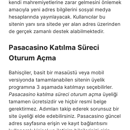
kendi mahremiyetlerine zarar gelmesini önlemek
amacıyla yeni adres bilgilerini sosyal medya
hesaplarında yayınlayacak. Kullanıcılar bu
sitenin yanı sıra sitede yer alan adres üzerinden
de gerçek zamanlı destek alabilmektedir.
Pasacasino Katılma Süreci
Oturum Açma
Bahisçiler, basit bir masaüstü veya mobil
versiyonda tamamlanabilen sitenin üyelik
programına 3 aşamada katılmayı seçebilirler.
Pasacasino katılma süreci oturum açma
üyeliği
tamamen ücretsizdir ve hiçbir resmi belge
gerektirmez. Adımları takip ederek sorunsuz bir
site üyeliği elde edebilirsiniz. Pasacasino güncel
adres sayfasına erişin ve kayıt bağlantısını