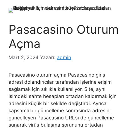
Pasacasino Oturum
Açma
Mart 2, 2024
Yazarı:
admin
Pasacasino oturum açma Pasacasino giriş
adresi dolandırıcılar tarafından işlerine erişim
sağlamak için sıklıkla kullanılıyor. Site, aynı
isimdeki sahte hesapları ortadan kaldırmak için
adresini küçük bir şekilde değiştirdi. Ayrıca
kapsamlı bir güncelleme sonrasında adresini
güncelleyen Pasacasino URL’si de güncelleme
sunarak virüs bulaşma sorununu ortadan