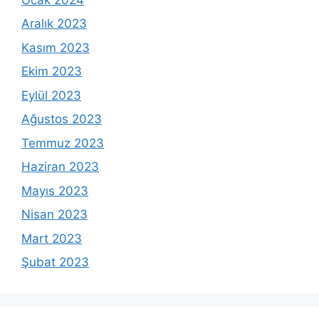
Aralık 2023
Kasım 2023
Ekim 2023
Eylül 2023
Ağustos 2023
Temmuz 2023
Haziran 2023
Mayıs 2023
Nisan 2023
Mart 2023
Şubat 2023