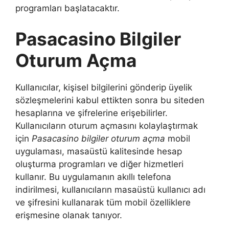
programları başlatacaktır.
Pasacasino Bilgiler
Oturum Açma
Kullanıcılar, kişisel bilgilerini gönderip üyelik
sözleşmelerini kabul ettikten sonra bu siteden
hesaplarına ve şifrelerine erişebilirler.
Kullanıcıların oturum açmasını kolaylaştırmak
için
Pasacasino bilgiler oturum açma
mobil
uygulaması, masaüstü kalitesinde hesap
oluşturma programları ve diğer hizmetleri
kullanır. Bu uygulamanın akıllı telefona
indirilmesi, kullanıcıların masaüstü kullanıcı adı
ve şifresini kullanarak tüm mobil özelliklere
erişmesine olanak tanıyor.