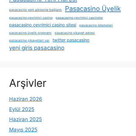
Pasacasino Üyelik
pasacasino yeni adresine bağlantı
pasacasino çevrimiçi casino
pasacasino çevrimiçi casinolar
pasacasino çevrimiçi casino sitesi
pasacasino ödemeleri
pasacasino üyelik programı
pasacasino şikayet adresi
twitter pasacasino
pasacasino şikayetleri var
yeni giris pasacasino
Arşivler
Haziran 2026
Eylül 2025
Haziran 2025
Mayıs 2025