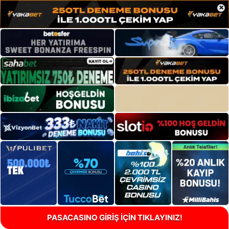
×
PASACASINO GİRİŞ İÇİN TIKLAYINIZ!