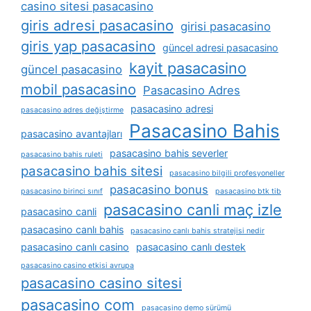
casino sitesi pasacasino
giris adresi pasacasino
girisi pasacasino
giris yap pasacasino
güncel adresi pasacasino
kayit pasacasino
güncel pasacasino
mobil pasacasino
Pasacasino Adres
pasacasino adresi
pasacasino adres değiştirme
Pasacasino Bahis
pasacasino avantajları
pasacasino bahis severler
pasacasino bahis ruleti
pasacasino bahis sitesi
pasacasino bilgili profesyoneller
pasacasino bonus
pasacasino birinci sınıf
pasacasino btk tib
pasacasino canli maç izle
pasacasino canli
pasacasino canlı bahis
pasacasino canlı bahis stratejisi nedir
pasacasino canlı casino
pasacasino canlı destek
pasacasino casino etkisi avrupa
pasacasino casino sitesi
pasacasino com
pasacasino demo sürümü