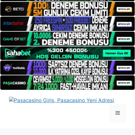
İçeriğe
atla
Menü