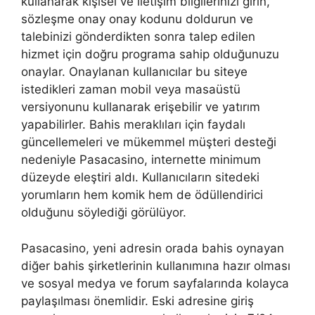
kullanarak kişisel ve iletişim bilgilerinizi girin,
sözleşme onay onay kodunu doldurun ve
talebinizi gönderdikten sonra talep edilen
hizmet için doğru programa sahip olduğunuzu
onaylar. Onaylanan kullanıcılar bu siteye
istedikleri zaman mobil veya masaüstü
versiyonunu kullanarak erişebilir ve yatırım
yapabilirler. Bahis meraklıları için faydalı
güncellemeleri ve mükemmel müşteri desteği
nedeniyle Pasacasino, internette minimum
düzeyde eleştiri aldı. Kullanıcıların sitedeki
yorumların hem komik hem de ödüllendirici
olduğunu söylediği görülüyor.
Pasacasino, yeni adresin orada bahis oynayan
diğer bahis şirketlerinin kullanımına hazır olması
ve sosyal medya ve forum sayfalarında kolayca
paylaşılması önemlidir. Eski adresine giriş