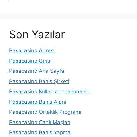
Son Yazılar
Pasacasino Adresi
Pasacasino Giriş
Pasacasino Ana Sayfa
Pasacasino Bahis Şirketi
Pasacasino Kullanıcı İncelemeleri
Pasacasino Bahis Alanı
Pasacasino Ortaklık Programı
Pasacasino Canlı Maçları
Pasacasino Bahis Yapma