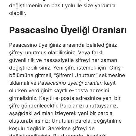
değiştirmenin en basit yolu ile size yardımcı
olabilir.
Pasacasino Üyeliği Oranları
Pasacasino üyeliğiniz sırasında belirlediğiniz
şifreyi unutmuş olabilirsiniz. Veya farklı
güvenilirlik ve hassasiyetle şifreyi her zaman
değiştirebilirsiniz. Yeni şifre istemek için “Giriş”
bölümüne gitmeli, “Şifremi Unuttum” sekmesine
tıklamalı ve
Pasacasino üyeliği oranları
kayıt
olurken verdiğiniz kayıtlı e-posta adresini
girmelisiniz. Kayıtlı e-posta adresinize yeni bir
şifre gönderilecektir. Parolanızı unuttuysanız,
aşağıdaki adımları izleyerek yeni bir parola
oluşturabilirsiniz: Unutulan parola, değiştirilme
koşulu değildir. Gerekirse şifreyi de
değiştirebilirsiniz. Bu durumda, Ayarlar’a