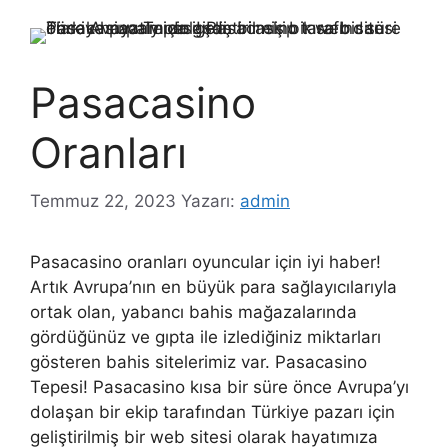
Pasacasino
Oranları
Temmuz 22, 2023
Yazarı:
admin
Pasacasino oranları oyuncular için iyi haber!
Artık Avrupa’nın en büyük para sağlayıcılarıyla
ortak olan, yabancı bahis mağazalarında
gördüğünüz ve gıpta ile izlediğiniz miktarları
gösteren bahis sitelerimiz var. Pasacasino
Tepesi! Pasacasino kısa bir süre önce Avrupa’yı
dolaşan bir ekip tarafından Türkiye pazarı için
geliştirilmiş bir web sitesi olarak hayatımıza