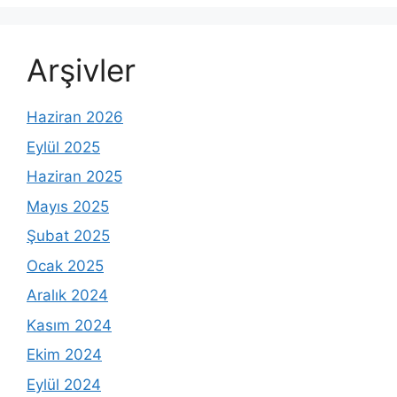
Arşivler
Haziran 2026
Eylül 2025
Haziran 2025
Mayıs 2025
Şubat 2025
Ocak 2025
Aralık 2024
Kasım 2024
Ekim 2024
Eylül 2024