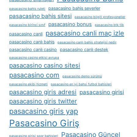
pasacasino bahis severler
pasacasino bahis ruleti
pasacasino bahis sitesi
pasacasino bilgili profesyoneller
pasacasino bonus
pasacasino birinci sınıf
pasacasino btk tib
pasacasino canli maç izle
pasacasino canli
pasacasino canlı bahis
pasacasino canlı bahis stratejisi nedir
pasacasino canlı casino
pasacasino canlı destek
pasacasino casino etkisi avrupa
pasacasino casino sitesi
pasacasino com
pasacasino demo sürümü
pasacasino ekibi hizmeti
pasacasino en i̇yi bahsi futbol bahisleri
pasacasino giris adresi
pasacasino girisi
pasacasino giris twitter
pasacasino giris yap
Pasacasino Giriş
Pasacasino Güncel
pasacasino girişi spor bahisleri