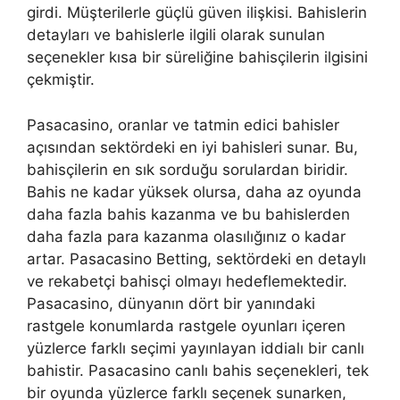
girdi. Müşterilerle güçlü güven ilişkisi. Bahislerin
detayları ve bahislerle ilgili olarak sunulan
seçenekler kısa bir süreliğine bahisçilerin ilgisini
çekmiştir.
Pasacasino, oranlar ve tatmin edici bahisler
açısından sektördeki en iyi bahisleri sunar. Bu,
bahisçilerin en sık sorduğu sorulardan biridir.
Bahis ne kadar yüksek olursa, daha az oyunda
daha fazla bahis kazanma ve bu bahislerden
daha fazla para kazanma olasılığınız o kadar
artar. Pasacasino Betting, sektördeki en detaylı
ve rekabetçi bahisçi olmayı hedeflemektedir.
Pasacasino, dünyanın dört bir yanındaki
rastgele konumlarda rastgele oyunları içeren
yüzlerce farklı seçimi yayınlayan iddialı bir canlı
bahistir. Pasacasino canlı bahis seçenekleri, tek
bir oyunda yüzlerce farklı seçenek sunarken,