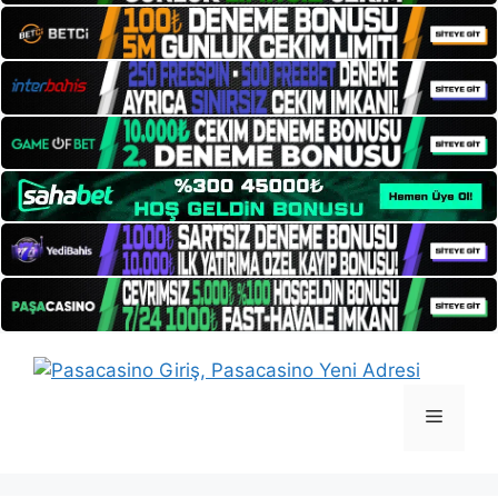
İçeriğe
atla
Menü