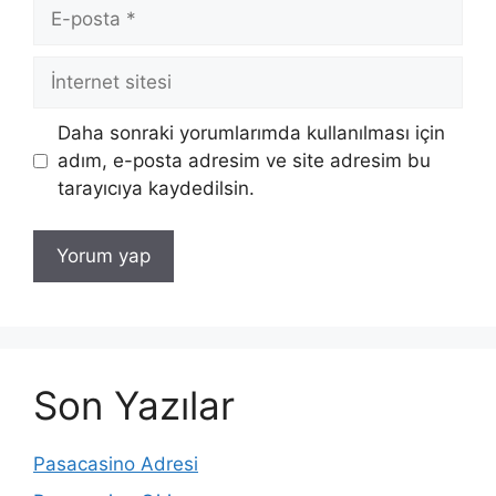
E-
posta
İnternet
sitesi
Daha sonraki yorumlarımda kullanılması için
adım, e-posta adresim ve site adresim bu
tarayıcıya kaydedilsin.
Son Yazılar
Pasacasino Adresi