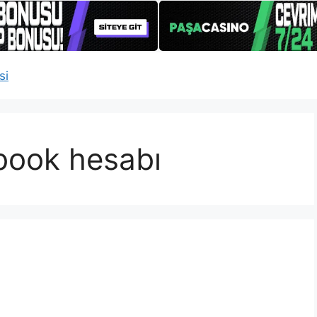
book hesabı