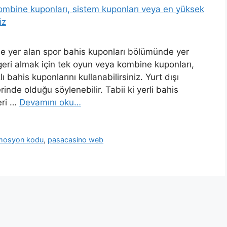
 yer alan spor bahis kuponları bölümünde yer
ı geri almak için tek oyun veya kombine kuponları,
 bahis kuponlarını kullanabilirsiniz. Yurt dışı
rinde olduğu söylenebilir. Tabii ki yerli bahis
eri …
Devamını oku…
mosyon kodu
,
pasacasino web