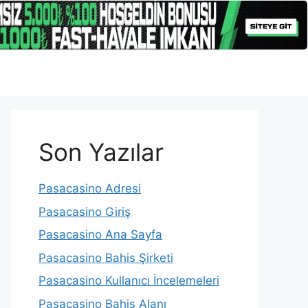
Son Yazılar
Pasacasino Adresi
Pasacasino Giriş
Pasacasino Ana Sayfa
Pasacasino Bahis Şirketi
Pasacasino Kullanıcı İncelemeleri
Pasacasino Bahis Alanı