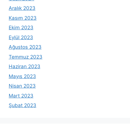
Aralık 2023
Kasım 2023
Ekim 2023
Eylül 2023
Ağustos 2023
Temmuz 2023
Haziran 2023
Mayıs 2023
Nisan 2023
Mart 2023
Şubat 2023