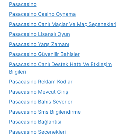
Pasacasino
Pasacasino Casino Oynama
Pasacasino Canlı Maçlar Ve Maç Seçenekleri
Pasacasino Lisanslı Oyun
Pasacasino Yarış Zamanı
Pasacasino Güvenilir Bahisler
Pasacasino Canlı Destek Hattı Ve Etkileşim
Bilgileri
Pasacasino Reklam Kodları
Pasacasino Mevcut Giriş
Pasacasino Bahis Severler
Pasacasino Sms Bilgilendirme
Pasacasino Bağlantısı
Pasacasino Seçenekleri