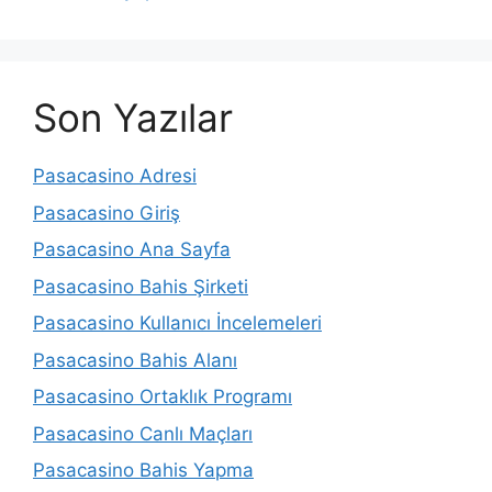
Son Yazılar
Pasacasino Adresi
Pasacasino Giriş
Pasacasino Ana Sayfa
Pasacasino Bahis Şirketi
Pasacasino Kullanıcı İncelemeleri
Pasacasino Bahis Alanı
Pasacasino Ortaklık Programı
Pasacasino Canlı Maçları
Pasacasino Bahis Yapma