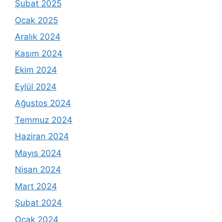
Şubat 2025
Ocak 2025
Aralık 2024
Kasım 2024
Ekim 2024
Eylül 2024
Ağustos 2024
Temmuz 2024
Haziran 2024
Mayıs 2024
Nisan 2024
Mart 2024
Şubat 2024
Ocak 2024