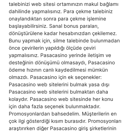
talebinizi web sitesi ortamınızın makul bağlamı
dahilinde yapmalısınız. Para çekme talebiniz
onaylandıktan sonra para çekme işlemine
başlayabilirsiniz. Sanal bonus paraları,
dönüştürülene kadar hesabınızdan çekilemez.
Bunu yapmak için, silme talebinde bulunmadan
önce çevirilerin yapıldığı ölçüde çeviri
yapmalısınız. Pasacasino yerinde iletişim ve
desteğinin dönüşümü olmasaydı, Pasacasino
ödeme hızının canlı kaydedilmesi mümkün
olmazdı. Pasacasino için ek seçenekler:
Pasacasino web sitelerini bulmak yasa dışı
Pasacasino web sitelerini bulmaktan daha
kolaydır. Pasacasino web sitesinde her konu
için daha fazla seçenek bulunmaktadır.
Promosyonlardan bahsedelim. Müşterilerin en
çok ilgi gösterdiği kısım burasıdır. Promosyonları
araştırırken diğer Pasacasino giriş şirketlerinin