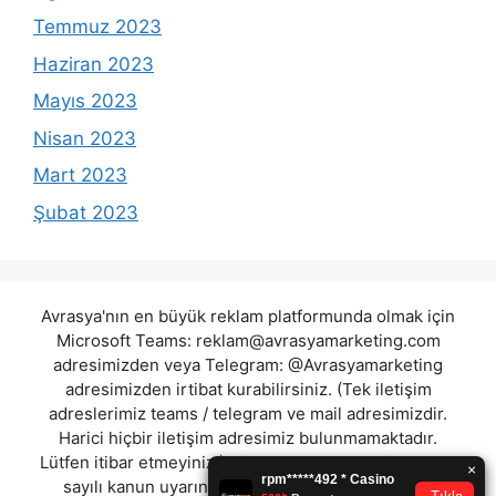
Temmuz 2023
Haziran 2023
Mayıs 2023
Nisan 2023
Mart 2023
Şubat 2023
Avrasya'nın en büyük reklam platformunda olmak için
Microsoft Teams:
reklam@avrasyamarketing.com
adresimizden veya Telegram: @Avrasyamarketing
adresimizden irtibat kurabilirsiniz. (Tek iletişim
adreslerimiz teams / telegram ve mail adresimizdir.
Harici hiçbir iletişim adresimiz bulunmamaktadır.
Lütfen itibar etmeyiniz.) Türkiye yasalarına göre 7258
sayılı kanun uyarınca yasa dışı bahis oynamanın