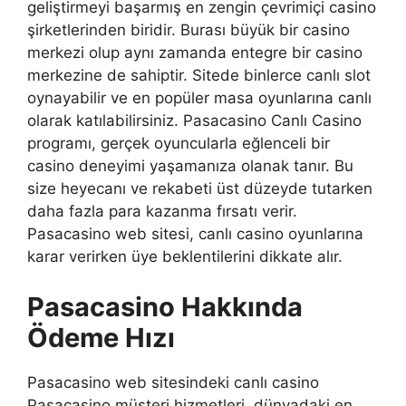
geliştirmeyi başarmış en zengin çevrimiçi casino
şirketlerinden biridir. Burası büyük bir casino
merkezi olup aynı zamanda entegre bir casino
merkezine de sahiptir. Sitede binlerce canlı slot
oynayabilir ve en popüler masa oyunlarına canlı
olarak katılabilirsiniz. Pasacasino Canlı Casino
programı, gerçek oyuncularla eğlenceli bir
casino deneyimi yaşamanıza olanak tanır. Bu
size heyecanı ve rekabeti üst düzeyde tutarken
daha fazla para kazanma fırsatı verir.
Pasacasino web sitesi, canlı casino oyunlarına
karar verirken üye beklentilerini dikkate alır.
Pasacasino Hakkında
Ödeme Hızı
Pasacasino web sitesindeki canlı casino
Pasacasino müşteri hizmetleri, dünyadaki en