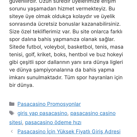
güvenilirdir. Uzun süredir üyelerimize erişim
sorunu yaşamadan hizmet vermekteyiz. Bu
siteye üye olmak oldukça kolaydır ve üyelik
sonrasında ücretsiz bonuslar kazanabilirsiniz.
Size özel tekliflerimiz var. Bu site onlarca farklı
spor dalına bahis yapmanıza olanak sağlar.
Sitede futbol, voleybol, basketbol, tenis, masa
tenisi, golf, kriket, boks, hentbol ve buz hokeyi
gibi çeşitli spor dallarının yanı sıra dünya ligleri
ve dünya şampiyonalarına da bahis yapma
imkanı sunulmaktadır. Tüm spor hayranları için
bir dünya.
Kategoriler
Pasacasino Promosyonlar
Etiketler
giris yap pasacasino
,
pasacasino casino
sitesi
,
pasacasino ödeme hızı
Pasacasino İçin Yüksek Fiyatlı Giriş Adresi