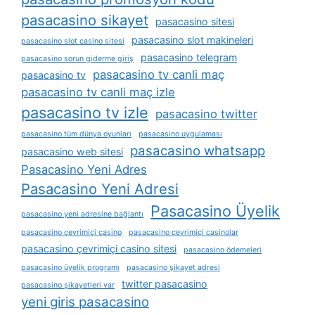
pasacasino sikayet
pasacasino sitesi
pasacasino slot makineleri
pasacasino slot casino sitesi
pasacasino telegram
pasacasino sorun giderme giriş
pasacasino tv canli maç
pasacasino tv
pasacasino tv canli maç izle
pasacasino tv izle
pasacasino twitter
pasacasino tüm dünya oyunları
pasacasino uygulaması
pasacasino whatsapp
pasacasino web sitesi
Pasacasino Yeni Adres
Pasacasino Yeni Adresi
Pasacasino Üyelik
pasacasino yeni adresine bağlantı
pasacasino çevrimiçi casino
pasacasino çevrimiçi casinolar
pasacasino çevrimiçi casino sitesi
pasacasino ödemeleri
pasacasino üyelik programı
pasacasino şikayet adresi
twitter pasacasino
pasacasino şikayetleri var
yeni giris pasacasino